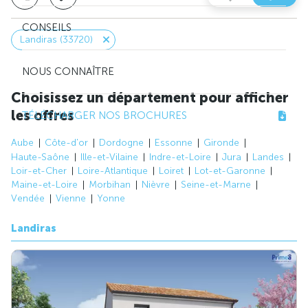
CONSEILS
Landiras (33720)
NOUS CONNAÎTRE
Choisissez un département pour afficher
les offres
TÉLÉCHARGER NOS BROCHURES
Aube
Côte-d'or
Dordogne
Essonne
Gironde
Haute-Saône
Ille-et-Vilaine
Indre-et-Loire
Jura
Landes
Loir-et-Cher
Loire-Atlantique
Loiret
Lot-et-Garonne
Maine-et-Loire
Morbihan
Nièvre
Seine-et-Marne
Vendée
Vienne
Yonne
Landiras