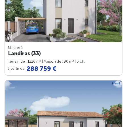
Maison à
Landiras (33)
2
2
Terrain de : 1226 m
| Maison de : 90 m
| 3 ch.
288 759 €
à partir de