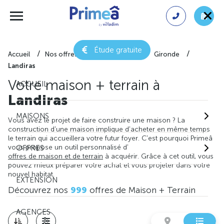
Étude gratuite
Accueil
Nos offres de maison + terrain
Gironde
Landiras
Votre maison + terrain à
ACCUEIL
Landiras
MAISONS
Vous avez le projet de faire construire une maison ? La
construction d'une maison implique d'acheter en même temps
le terrain qui accueillera votre futur foyer. C'est pourquoi Primeâ
vous propose un outil personnalisé d'
OFFRES
offres de maison et de terrain
à acquérir. Grâce à cet outil, vous
pouvez mieux préparer votre achat et vous projeter dans votre
nouvel habitat.
EXTENSION
Découvrez nos
999
offres de Maison + Terrain
AGENCES