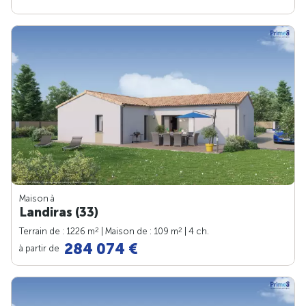
Maison à
Landiras (33)
2
2
Terrain de : 1226 m
| Maison de : 109 m
| 4 ch.
284 074 €
à partir de