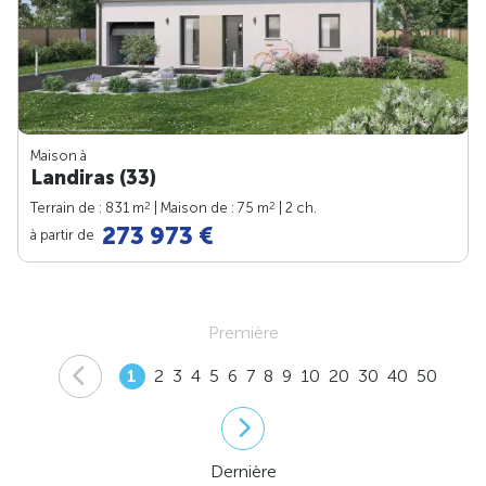
Maison à
Landiras (33)
2
2
Terrain de : 831 m
| Maison de : 75 m
| 2 ch.
273 973 €
à partir de
Première
1
2
3
4
5
6
7
8
9
10
20
30
40
50
Dernière