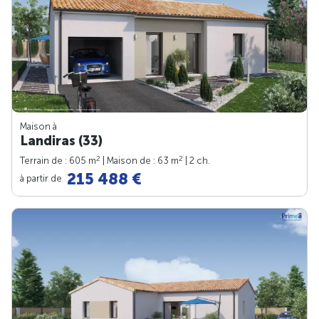
Maison à
Landiras (33)
2
2
Terrain de : 605 m
| Maison de : 63 m
| 2 ch.
215 488 €
à partir de