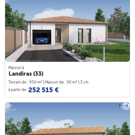
Maison à
Landiras (33)
2
2
Terrain de : 950 m
| Maison de : 90 m
| 3 ch.
252 515 €
à partir de