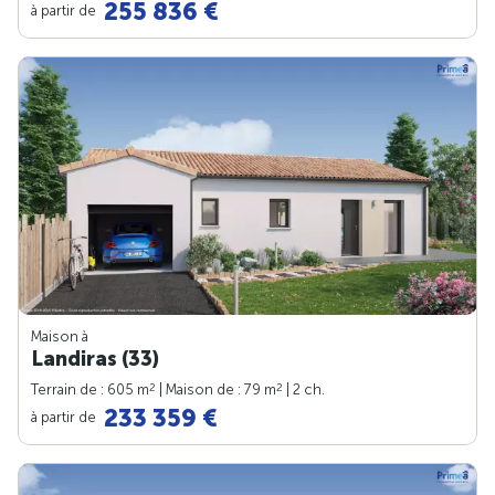
255 836 €
à partir de
Maison à
Landiras (33)
2
2
Terrain de : 605 m
| Maison de : 79 m
| 2 ch.
233 359 €
à partir de