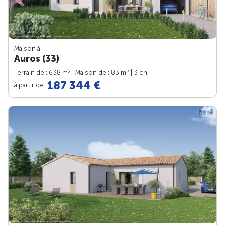
Maison à
Auros (33)
2
2
Terrain de : 638 m
| Maison de : 83 m
| 3 ch.
187 344 €
à partir de