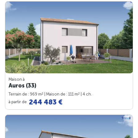
Maison à
Auros (33)
2
2
Terrain de : 969 m
| Maison de : 111 m
| 4 ch.
244 483 €
à partir de