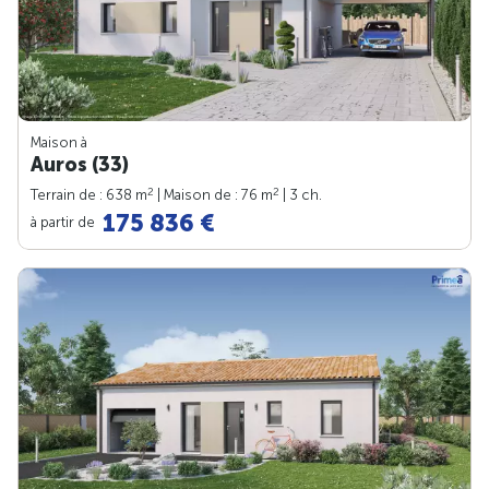
Maison à
Auros (33)
2
2
Terrain de : 638 m
| Maison de : 76 m
| 3 ch.
175 836 €
à partir de