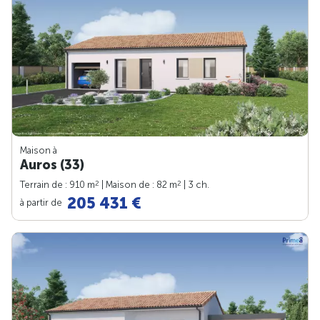
Maison à
Auros (33)
2
2
Terrain de : 910 m
| Maison de : 82 m
| 3 ch.
205 431 €
à partir de