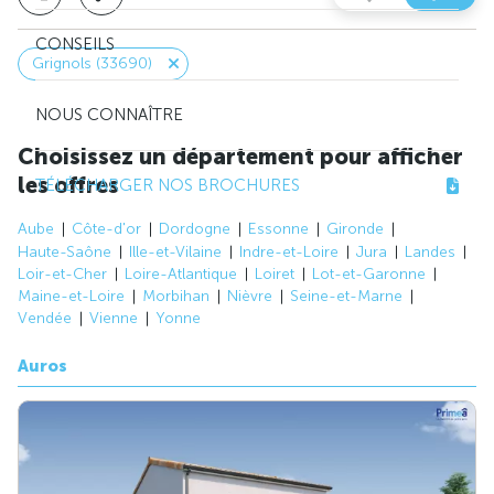
CONSEILS
Grignols (33690)
NOUS CONNAÎTRE
Choisissez un département pour afficher
les offres
TÉLÉCHARGER NOS BROCHURES
Aube
Côte-d'or
Dordogne
Essonne
Gironde
Haute-Saône
Ille-et-Vilaine
Indre-et-Loire
Jura
Landes
Loir-et-Cher
Loire-Atlantique
Loiret
Lot-et-Garonne
Maine-et-Loire
Morbihan
Nièvre
Seine-et-Marne
Vendée
Vienne
Yonne
Auros