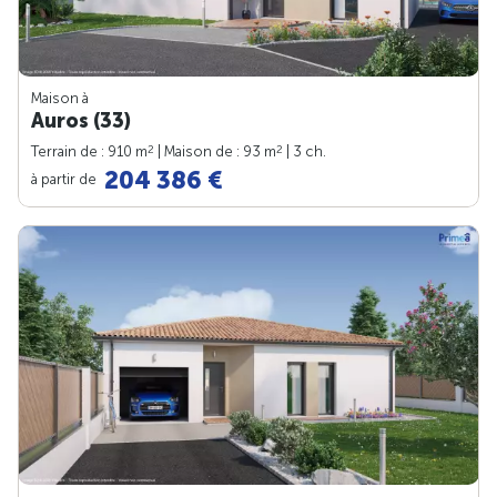
Maison à
Auros (33)
2
2
Terrain de : 910 m
| Maison de : 93 m
| 3 ch.
204 386 €
à partir de