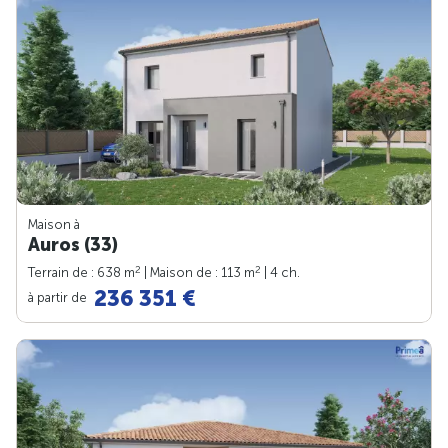
Maison à
Auros (33)
2
2
Terrain de : 638 m
| Maison de : 113 m
| 4 ch.
236 351 €
à partir de