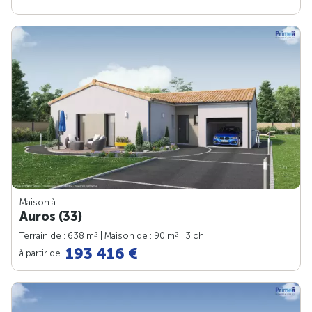
Maison à
Auros (33)
2
2
Terrain de : 638 m
| Maison de : 90 m
| 3 ch.
193 416 €
à partir de