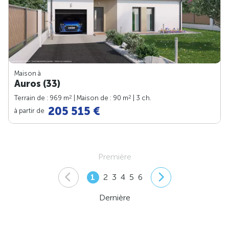
Maison à
Auros (33)
2
2
Terrain de : 969 m
| Maison de : 90 m
| 3 ch.
205 515 €
à partir de
Première
1
2
3
4
5
6
Dernière