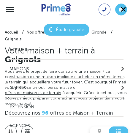
Étude gratuite
Accueil
Nos offres de maison + terrain
Gironde
Grignols
Votre maison + terrain à
ACCUEIL
Grignols
MAISONS
Vous avez le projet de faire construire une maison ? La
construction d'une maison implique d'acheter en même temps
le terrain qui accueillera votre futur foyer. C'est pourquoi Primeâ
vous propose un outil personnalisé d'
OFFRES
offres de maison et de terrain
à acquérir. Grâce à cet outil, vous
pouvez mieux préparer votre achat et vous projeter dans votre
nouvel habitat.
EXTENSION
Découvrez nos
96
offres de Maison + Terrain
AGENCES