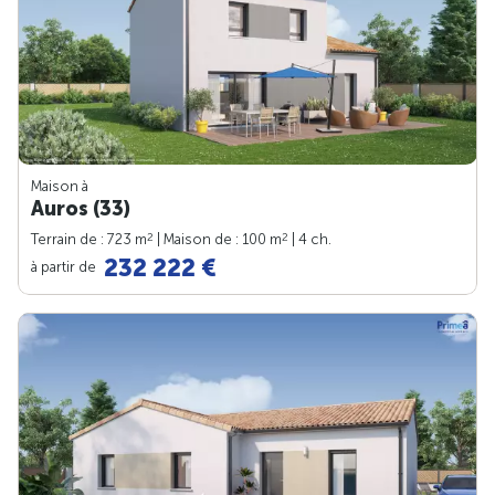
Maison à
Auros (33)
2
2
Terrain de : 723 m
| Maison de : 100 m
| 4 ch.
232 222 €
à partir de