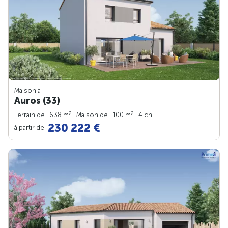
Maison à
Auros (33)
2
2
Terrain de : 638 m
| Maison de : 100 m
| 4 ch.
230 222 €
à partir de