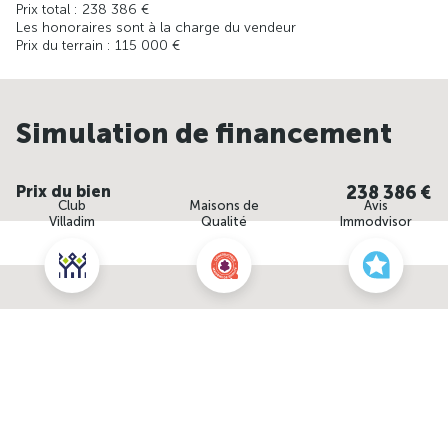
Prix total : 238 386 €
Les honoraires sont à la charge du vendeur
Prix du terrain : 115 000 €
Simulation de financement
Prix du bien
Club
Maisons de
Avis
Villadim
Qualité
Immodvisor
Durée de remboursement
Nous contacter pour cette offre
7 ans
10 ans
15 ans
20 ans
25 ans
Vous empruntez
NOUS CONTACTER
POUR CETTE OFFRE
seul
A deux
Apport personnel