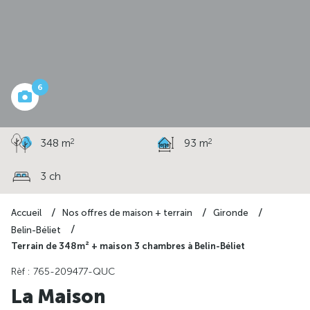
à partir de
238 386 €
6
2
2
348 m
93 m
3 ch
Accueil
Nos offres de maison + terrain
Gironde
Belin-Béliet
Terrain de 348m² + maison 3 chambres à Belin-Béliet
Rèf : 765-209477-QUC
La Maison