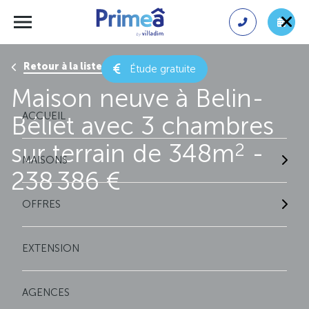
Retour à la liste des résultats
Étude gratuite
Maison neuve à Belin-
ACCUEIL
Béliet avec 3 chambres
sur terrain de 348m
-
2
MAISONS
238 386 €
OFFRES
EXTENSION
AGENCES