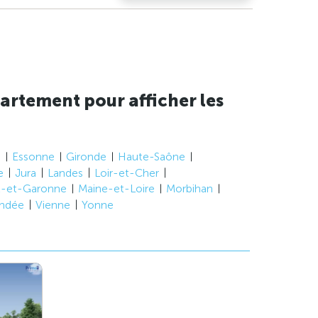
artement pour afficher les
e
Essonne
Gironde
Haute-Saône
e
Jura
Landes
Loir-et-Cher
t-et-Garonne
Maine-et-Loire
Morbihan
ndée
Vienne
Yonne