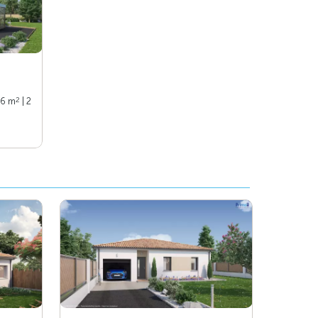
2
66 m
| 2