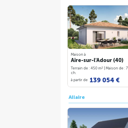
Maison à
Aire-sur-l'Adour (40)
2
Terrain de : 450 m
| Maison de : 
ch.
139 054 €
à partir de
Allaire