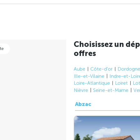
Choisissez un dép
te
offres
Aube
Côte-d'or
Dordogn
Ille-et-Vilaine
Indre-et-Loir
Loire-Atlantique
Loiret
Lo
Nièvre
Seine-et-Marne
Ve
Abzac