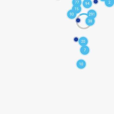
77
2
94
15
93
291
38
20
7
10