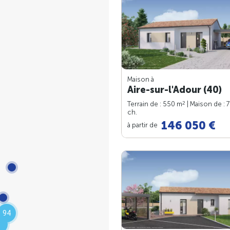
Maison à
Aire-sur-l'Adour (40)
2
Terrain de : 550 m
| Maison de : 
ch.
146 050 €
à partir de
94
9