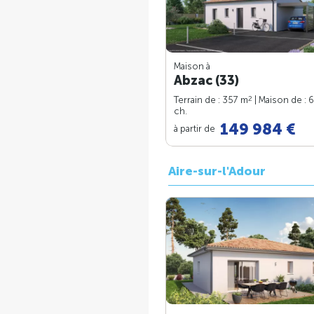
Maison à
Abzac (33)
2
Terrain de : 357 m
| Maison de : 
ch.
149 984 €
à partir de
Aire-sur-l'Adour