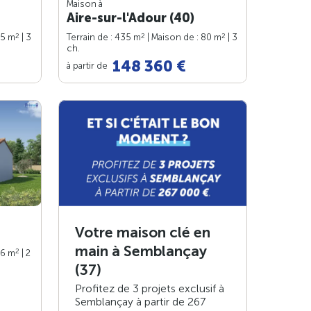
Maison à
Aire-sur-l'Adour (40)
2
2
2
75 m
| 3
Terrain de : 435 m
| Maison de : 80 m
| 3
ch.
148 360 €
à partir de
Votre maison clé en
main à Semblançay
2
66 m
| 2
(37)
Profitez de 3 projets exclusif à
Semblançay à partir de 267