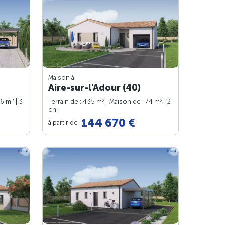
Maison à
Aire-sur-l'Adour (40)
2
2
2
76 m
| 3
Terrain de : 435 m
| Maison de : 74 m
| 2
ch.
144 670 €
à partir de