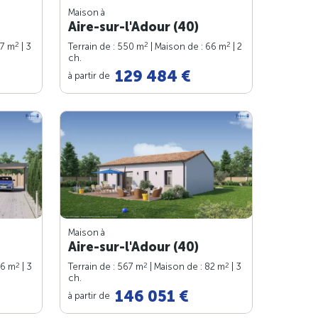
Maison à
Aire-sur-l'Adour (40)
2
2
2
77 m
| 3
Terrain de : 550 m
| Maison de : 66 m
| 2
ch.
129 484 €
à partir de
Maison à
Aire-sur-l'Adour (40)
2
2
2
76 m
| 3
Terrain de : 567 m
| Maison de : 82 m
| 3
ch.
146 051 €
à partir de