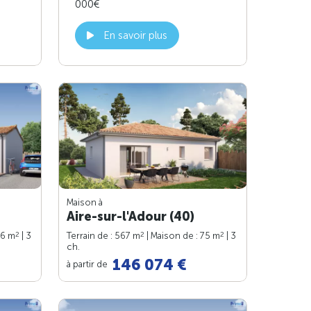
000€
En savoir plus
Maison à
Aire-sur-l'Adour (40)
2
2
2
76 m
| 3
Terrain de : 567 m
| Maison de : 75 m
| 3
ch.
146 074 €
à partir de