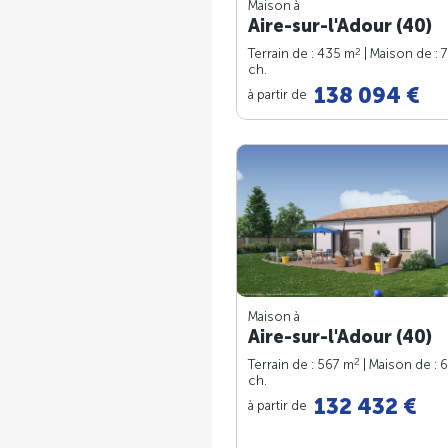
Maison à
Aire-sur-l'Adour (40)
2
Terrain de : 435 m
| Maison de : 
ch.
138 094 €
à partir de
Maison à
Aire-sur-l'Adour (40)
2
Terrain de : 567 m
| Maison de : 
ch.
132 432 €
à partir de