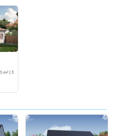
2
75 m
| 3