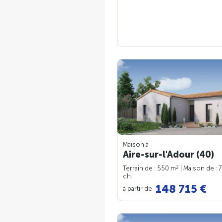
Maison à
Aire-sur-l'Adour (40)
2
Terrain de : 550 m
| Maison de : 
ch.
148 715 €
à partir de