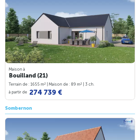
Maison à
Bouilland (21)
2
2
Terrain de : 1655 m
| Maison de : 89 m
| 3 ch.
274 739 €
à partir de
Sombernon