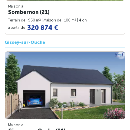
Maison à
Sombernon (21)
2
2
Terrain de : 950 m
| Maison de : 100 m
| 4 ch.
320 874 €
à partir de
Gissey-sur-Ouche
Maison à