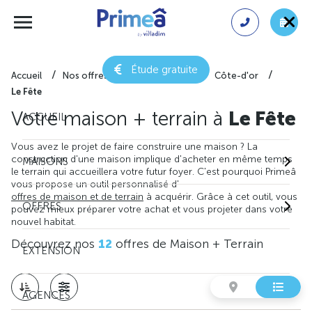
Étude gratuite
Accueil
Nos offres de maison + terrain
Côte-d'or
Le Fête
Votre maison + terrain à
Le Fête
ACCUEIL
Vous avez le projet de faire construire une maison ? La
construction d'une maison implique d'acheter en même temps
MAISONS
le terrain qui accueillera votre futur foyer. C'est pourquoi Primeâ
vous propose un outil personnalisé d'
offres de maison et de terrain
à acquérir. Grâce à cet outil, vous
OFFRES
pouvez mieux préparer votre achat et vous projeter dans votre
nouvel habitat.
Découvrez nos
12
offres de Maison + Terrain
EXTENSION
AGENCES