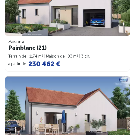
Maison à
Painblanc (21)
2
2
Terrain de : 1174 m
| Maison de : 83 m
| 3 ch.
230 462 €
à partir de