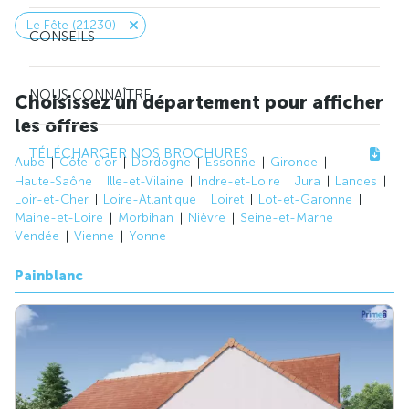
Le Fête (21230)
CONSEILS
NOUS CONNAÎTRE
Choisissez un département pour afficher
les offres
TÉLÉCHARGER NOS BROCHURES
Aube
Côte-d'or
Dordogne
Essonne
Gironde
Haute-Saône
Ille-et-Vilaine
Indre-et-Loire
Jura
Landes
Loir-et-Cher
Loire-Atlantique
Loiret
Lot-et-Garonne
Maine-et-Loire
Morbihan
Nièvre
Seine-et-Marne
Vendée
Vienne
Yonne
Painblanc