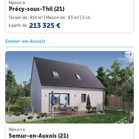
Maison à
Précy-sous-Thil (21)
2
2
Terrain de : 814 m
| Maison de : 83 m
| 3 ch.
213 325 €
à partir de
Semur-en-Auxois
Maison à
Semur-en-Auxois (21)