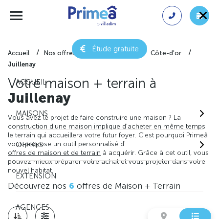
Étude gratuite
Accueil
Nos offres de maison + terrain
Côte-d'or
Juillenay
Votre maison + terrain à
ACCUEIL
Juillenay
MAISONS
Vous avez le projet de faire construire une maison ? La
construction d'une maison implique d'acheter en même temps
le terrain qui accueillera votre futur foyer. C'est pourquoi Primeâ
vous propose un outil personnalisé d'
OFFRES
offres de maison et de terrain
à acquérir. Grâce à cet outil, vous
pouvez mieux préparer votre achat et vous projeter dans votre
nouvel habitat.
EXTENSION
Découvrez nos
6
offres de Maison + Terrain
AGENCES