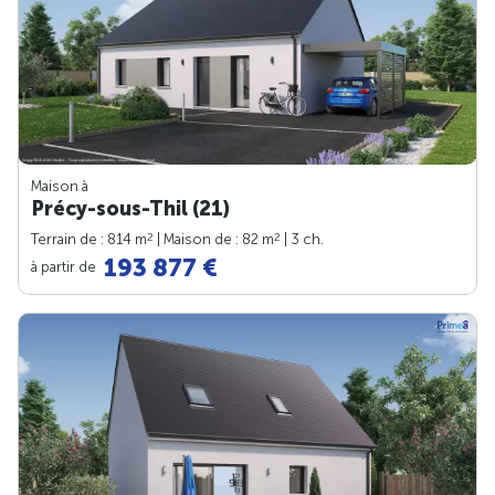
Maison à
Précy-sous-Thil (21)
2
2
Terrain de : 814 m
| Maison de : 82 m
| 3 ch.
193 877 €
à partir de