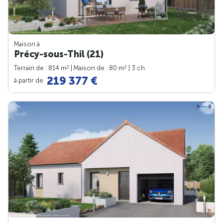
Maison à
Précy-sous-Thil (21)
2
2
Terrain de : 814 m
| Maison de : 80 m
| 3 ch.
219 377 €
à partir de