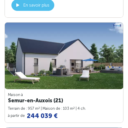
En savoir plus
Maison à
Semur-en-Auxois (21)
2
2
Terrain de : 957 m
| Maison de : 103 m
| 4 ch.
244 039 €
à partir de