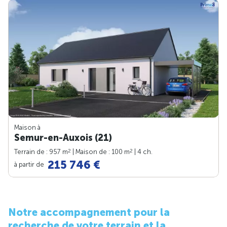
Maison à
Semur-en-Auxois (21)
2
2
Terrain de : 957 m
| Maison de : 100 m
| 4 ch.
215 746 €
à partir de
Notre accompagnement pour la
recherche de votre terrain et la