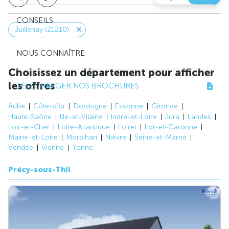
CONSEILS
Juillenay (21210)
NOUS CONNAÎTRE
Choisissez un département pour afficher
les offres
TÉLÉCHARGER NOS BROCHURES
Aube
Côte-d'or
Dordogne
Essonne
Gironde
Haute-Saône
Ille-et-Vilaine
Indre-et-Loire
Jura
Landes
Loir-et-Cher
Loire-Atlantique
Loiret
Lot-et-Garonne
Maine-et-Loire
Morbihan
Nièvre
Seine-et-Marne
Vendée
Vienne
Yonne
Précy-sous-Thil