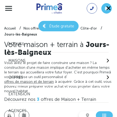
Étude gratuite
Accueil
Nos offres de maison + terrain
Côte-d'or
Jours-lès-Baigneux
Votre maison + terrain à
Jours-
ACCUEIL
lès-Baigneux
MAISONS
Vous avez le projet de faire construire une maison ? La
construction d'une maison implique d'acheter en même temps
le terrain qui accueillera votre futur foyer. C'est pourquoi Primeâ
vous propose un outil personnalisé d'
OFFRES
offres de maison et de terrain
à acquérir. Grâce à cet outil, vous
pouvez mieux préparer votre achat et vous projeter dans votre
nouvel habitat.
EXTENSION
Découvrez nos
3
offres de Maison + Terrain
AGENCES