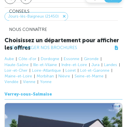
CONSEILS
Jours-lès-Baigneux (21450)
NOUS CONNAÎTRE
Choisissez un département pour afficher
les offres
TÉLÉCHARGER NOS BROCHURES
Aube
Côte-d'or
Dordogne
Essonne
Gironde
Haute-Saône
Ille-et-Vilaine
Indre-et-Loire
Jura
Landes
Loir-et-Cher
Loire-Atlantique
Loiret
Lot-et-Garonne
Maine-et-Loire
Morbihan
Nièvre
Seine-et-Marne
Vendée
Vienne
Yonne
Verrey-sous-Salmaise