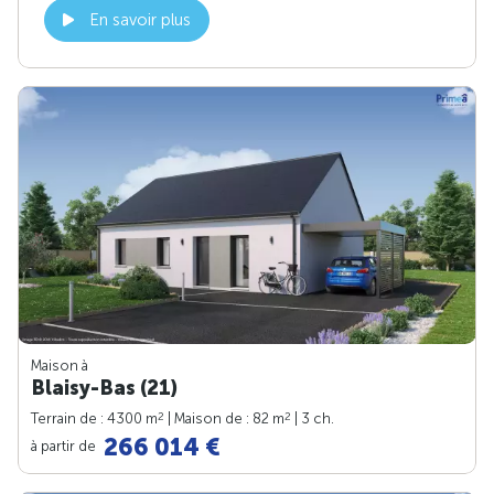
En savoir plus
Maison à
Blaisy-Bas (21)
2
2
Terrain de : 4300 m
| Maison de : 82 m
| 3 ch.
266 014 €
à partir de