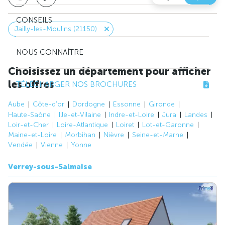
CONSEILS
Jailly-les-Moulins (21150)
NOUS CONNAÎTRE
Choisissez un département pour afficher
les offres
TÉLÉCHARGER NOS BROCHURES
Aube
Côte-d'or
Dordogne
Essonne
Gironde
Haute-Saône
Ille-et-Vilaine
Indre-et-Loire
Jura
Landes
Loir-et-Cher
Loire-Atlantique
Loiret
Lot-et-Garonne
Maine-et-Loire
Morbihan
Nièvre
Seine-et-Marne
Vendée
Vienne
Yonne
Verrey-sous-Salmaise