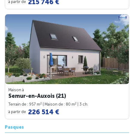
215 746 €
à partir de
Maison à
Semur-en-Auxois (21)
2
2
Terrain de : 957 m
| Maison de : 80 m
| 3 ch.
226 514 €
à partir de
Pasques