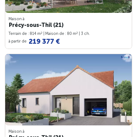
Maison à
Précy-sous-Thil (21)
2
2
Terrain de : 814 m
| Maison de : 80 m
| 3 ch.
219 377 €
à partir de
Maison à