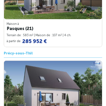
Maison à
Pasques (21)
2
2
Terrain de : 583 m
| Maison de : 107 m
| 4 ch.
285 952 €
à partir de
Précy-sous-Thil