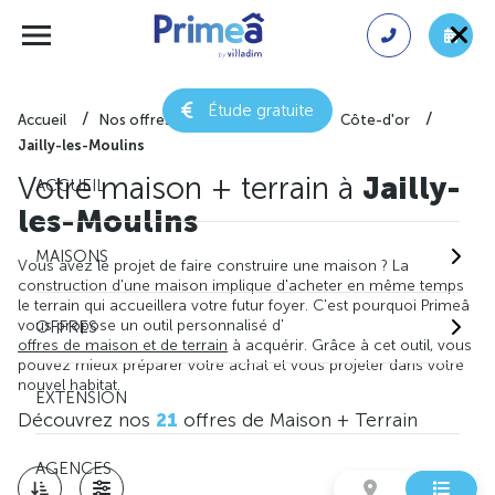
Étude gratuite
Accueil
Nos offres de maison + terrain
Côte-d'or
Jailly-les-Moulins
Votre maison + terrain à
Jailly-
ACCUEIL
les-Moulins
MAISONS
Vous avez le projet de faire construire une maison ? La
construction d'une maison implique d'acheter en même temps
le terrain qui accueillera votre futur foyer. C'est pourquoi Primeâ
vous propose un outil personnalisé d'
OFFRES
offres de maison et de terrain
à acquérir. Grâce à cet outil, vous
pouvez mieux préparer votre achat et vous projeter dans votre
nouvel habitat.
EXTENSION
Découvrez nos
21
offres de Maison + Terrain
AGENCES