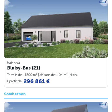
Maison à
Blaisy-Bas (21)
2
2
Terrain de : 4300 m
| Maison de : 104 m
| 4 ch.
296 861 €
à partir de
Sombernon