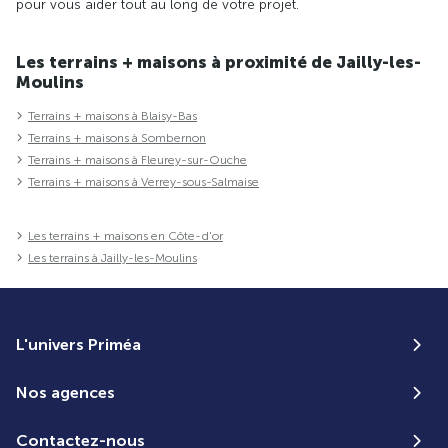
pour vous aider tout au long de votre projet.
Les terrains + maisons à proximité de Jailly-les-
Moulins
Terrains + maisons à Blaisy-Bas
Terrains + maisons à Sombernon
Terrains + maisons à Fleurey-sur-Ouche
Terrains + maisons à Verrey-sous-Salmaise
Les terrains + maisons en Côte-d'or
Les terrains à Jailly-les-Moulins
L'univers Priméa
Nos agences
Contactez-nous