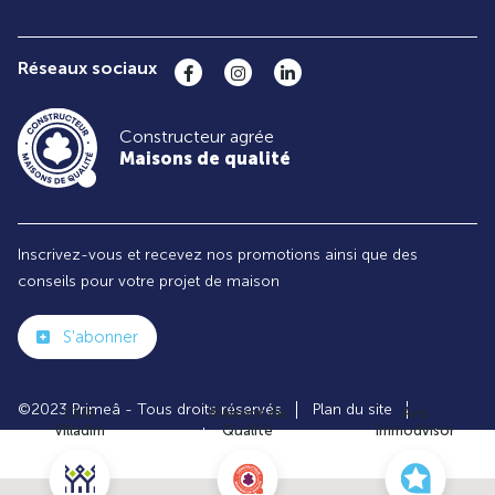
Réseaux sociaux
Constructeur agrée
Maisons de qualité
Inscrivez-vous et recevez nos promotions ainsi que des
conseils pour votre projet de maison
S'abonner
©2023 Primeâ - Tous droits réservés
Plan du site
Club
Maisons de
Avis
Villadim
Qualité
Immodvisor
Paramètres des cookies
Politiques de Confidentialités
Mentions légales
Recrutement
Parrainer un ami
Le groupe VILLADIM