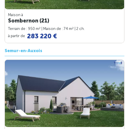
Maison à
Sombernon (21)
2
2
Terrain de : 950 m
| Maison de : 74 m
| 2 ch.
283 220 €
à partir de
Semur-en-Auxois