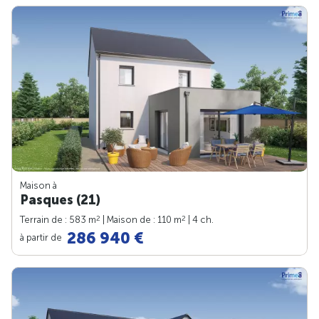
Maison à
Pasques (21)
2
2
Terrain de : 583 m
| Maison de : 110 m
| 4 ch.
286 940 €
à partir de