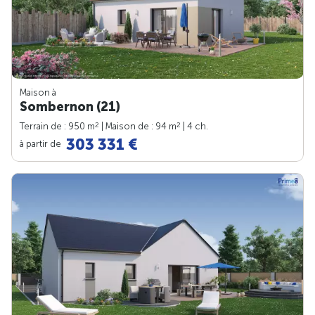
Maison à
Sombernon (21)
2
2
Terrain de : 950 m
| Maison de : 94 m
| 4 ch.
303 331 €
à partir de