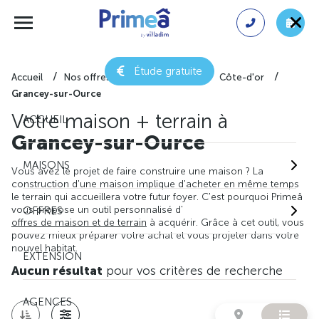
Étude gratuite
Accueil
Nos offres de maison + terrain
Côte-d'or
Grancey-sur-Ource
Votre maison + terrain à
ACCUEIL
Grancey-sur-Ource
MAISONS
Vous avez le projet de faire construire une maison ? La
construction d'une maison implique d'acheter en même temps
le terrain qui accueillera votre futur foyer. C'est pourquoi Primeâ
vous propose un outil personnalisé d'
OFFRES
offres de maison et de terrain
à acquérir. Grâce à cet outil, vous
pouvez mieux préparer votre achat et vous projeter dans votre
nouvel habitat.
EXTENSION
Aucun résultat
pour vos critères de recherche
AGENCES