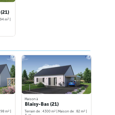
(21)
2
 94 m
|
Maison à
Blaisy-Bas (21)
2
2
2
: 98 m
|
Terrain de : 4300 m
| Maison de : 82 m
|