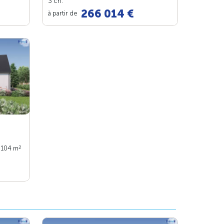
3 ch.
266 014 €
à partir de
2
: 104 m