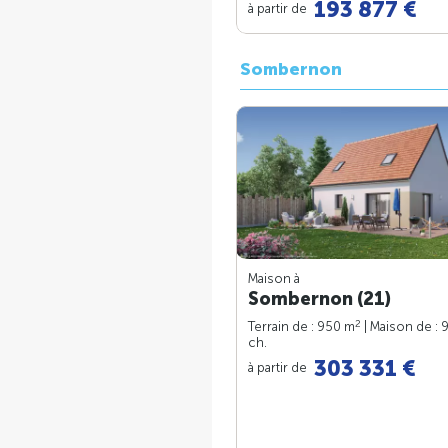
193 877 €
à partir de
Sombernon
Maison à
Sombernon (21)
2
Terrain de : 950 m
| Maison de : 
ch.
303 331 €
à partir de