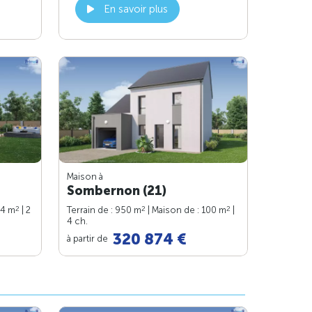
En savoir plus
Maison à
Sombernon (21)
2
2
2
74 m
| 2
Terrain de : 950 m
| Maison de : 100 m
|
4 ch.
320 874 €
à partir de