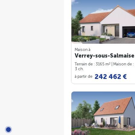
Maison à
Verrey-sous-Salmaise 
2
Terrain de : 3165 m
| Maison de :
3 ch.
242 462 €
à partir de