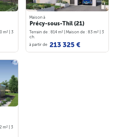
Maison à
Précy-sous-Thil (21)
2
2
2
80 m
| 3
Terrain de : 814 m
| Maison de : 83 m
| 3
ch.
213 325 €
à partir de
2
82 m
| 3