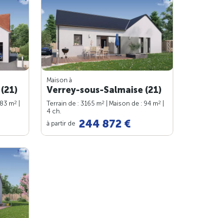
Maison à
(21)
Verrey-sous-Salmaise (21)
2
2
2
 83 m
|
Terrain de : 3165 m
| Maison de : 94 m
|
4 ch.
244 872 €
à partir de