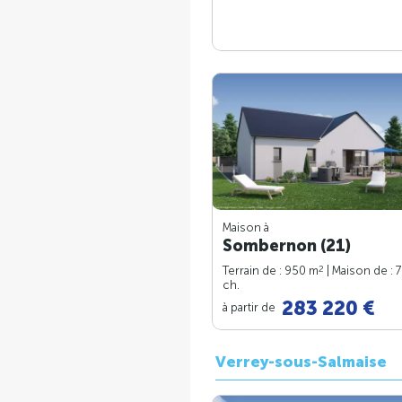
Maison à
Sombernon (21)
2
Terrain de : 950 m
| Maison de : 
ch.
283 220 €
à partir de
Verrey-sous-Salmaise