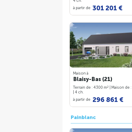
4 ch.
301 201 €
à partir de
Maison à
Blaisy-Bas (21)
2
Terrain de : 4300 m
| Maison de 
| 4 ch.
296 861 €
à partir de
Painblanc