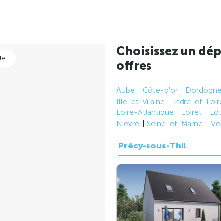
Choisissez un dép
te
offres
Aube
Côte-d'or
Dordogn
Ille-et-Vilaine
Indre-et-Loir
Loire-Atlantique
Loiret
Lo
Nièvre
Seine-et-Marne
Ve
Précy-sous-Thil