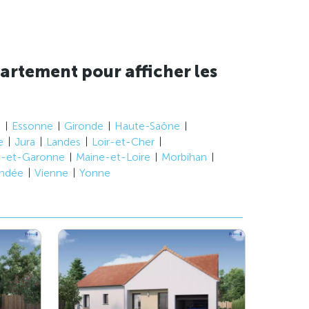
artement pour afficher les
e
Essonne
Gironde
Haute-Saône
e
Jura
Landes
Loir-et-Cher
t-et-Garonne
Maine-et-Loire
Morbihan
ndée
Vienne
Yonne