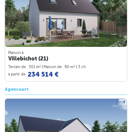
Maison à
Villebichot (21)
2
2
Terrain de : 301 m
| Maison de : 80 m
| 3 ch.
234 514 €
à partir de
Agencourt