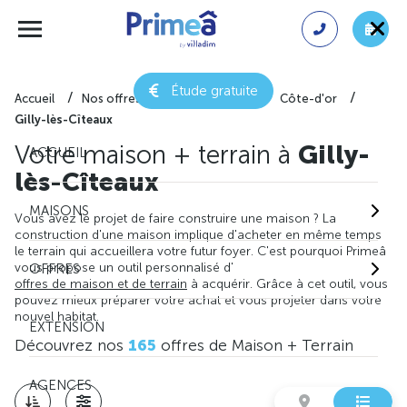
Étude gratuite
Accueil
Nos offres de maison + terrain
Côte-d'or
Gilly-lès-Cîteaux
Votre maison + terrain à
Gilly-
ACCUEIL
lès-Cîteaux
MAISONS
Vous avez le projet de faire construire une maison ? La
construction d'une maison implique d'acheter en même temps
le terrain qui accueillera votre futur foyer. C'est pourquoi Primeâ
vous propose un outil personnalisé d'
OFFRES
offres de maison et de terrain
à acquérir. Grâce à cet outil, vous
pouvez mieux préparer votre achat et vous projeter dans votre
nouvel habitat.
EXTENSION
Découvrez nos
165
offres de Maison + Terrain
AGENCES