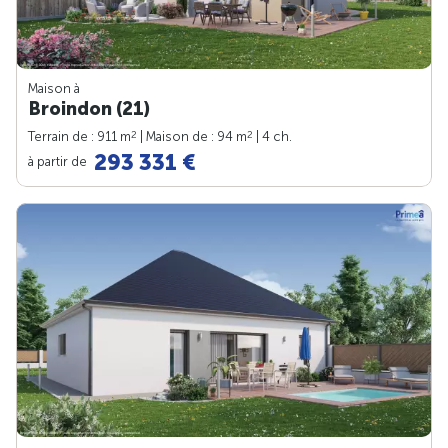
Maison à
Broindon (21)
2
2
Terrain de : 911 m
| Maison de : 94 m
| 4 ch.
293 331 €
à partir de