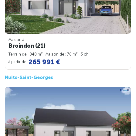
Maison à
Broindon (21)
2
2
Terrain de : 848 m
| Maison de : 76 m
| 3 ch.
265 991 €
à partir de
Nuits-Saint-Georges