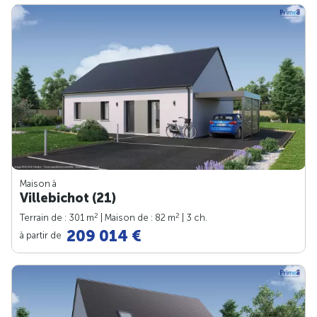
Maison à
Villebichot (21)
2
2
Terrain de : 301 m
| Maison de : 82 m
| 3 ch.
209 014 €
à partir de