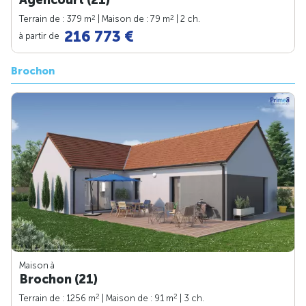
2
2
Terrain de : 379 m
| Maison de : 79 m
| 2 ch.
216 773 €
à partir de
Brochon
Maison à
Brochon (21)
2
2
Terrain de : 1256 m
| Maison de : 91 m
| 3 ch.