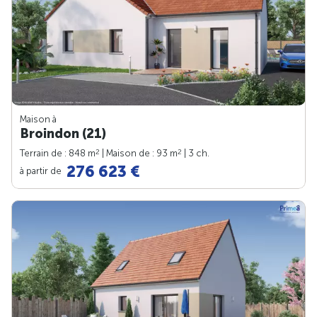
Maison à
Broindon (21)
2
2
Terrain de : 848 m
| Maison de : 93 m
| 3 ch.
276 623 €
à partir de