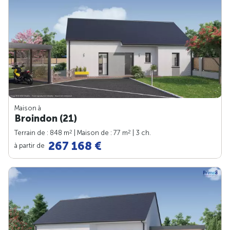
Maison à
Broindon (21)
2
2
Terrain de : 848 m
| Maison de : 77 m
| 3 ch.
267 168 €
à partir de