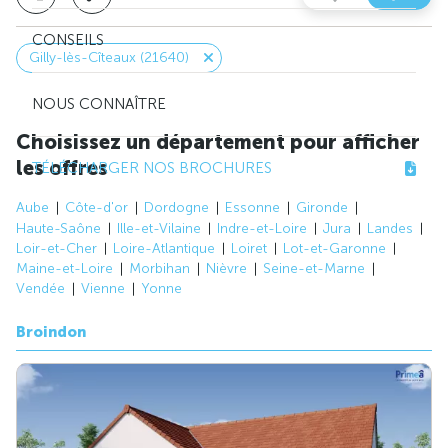
CONSEILS
Gilly-lès-Cîteaux (21640)
NOUS CONNAÎTRE
Choisissez un département pour afficher
les offres
TÉLÉCHARGER NOS BROCHURES
Aube
Côte-d'or
Dordogne
Essonne
Gironde
Haute-Saône
Ille-et-Vilaine
Indre-et-Loire
Jura
Landes
Loir-et-Cher
Loire-Atlantique
Loiret
Lot-et-Garonne
Maine-et-Loire
Morbihan
Nièvre
Seine-et-Marne
Vendée
Vienne
Yonne
Broindon