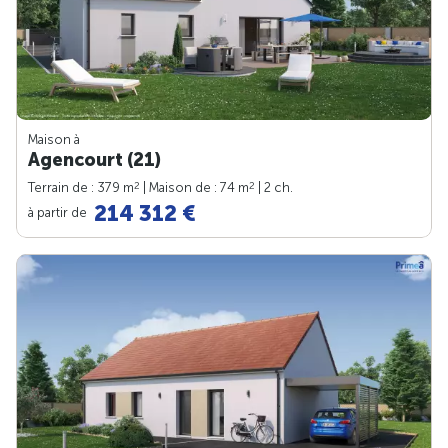
Maison à
Agencourt (21)
2
2
Terrain de : 379 m
| Maison de : 74 m
| 2 ch.
214 312 €
à partir de