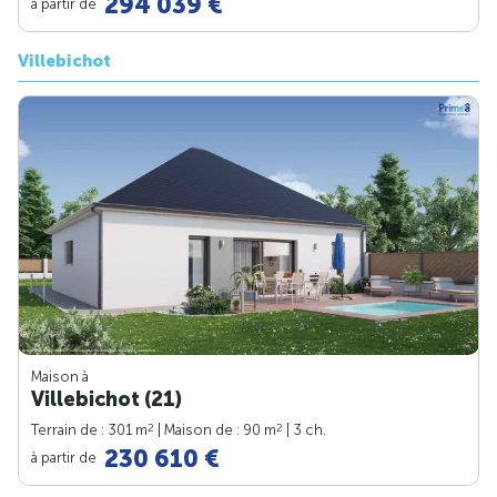
294 039 €
à partir de
Villebichot
Maison à
Villebichot (21)
2
2
Terrain de : 301 m
| Maison de : 90 m
| 3 ch.
230 610 €
à partir de