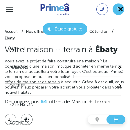
Étude gratuite
Accueil
Nos offres de maison + terrain
Côte-d'or
Ébaty
Votre maison + terrain à
Ébaty
ACCUEIL
Vous avez le projet de faire construire une maison ? La
construction d'une maison implique d'acheter en même temps
MAISONS
le terrain qui accueillera votre futur foyer. C'est pourquoi Primeâ
vous propose un outil personnalisé d'
offres de maison et de terrain
à acquérir. Grâce à cet outil, vous
OFFRES
pouvez mieux préparer votre achat et vous projeter dans votre
nouvel habitat.
Découvrez nos
54
offres de Maison + Terrain
EXTENSION
AGENCES