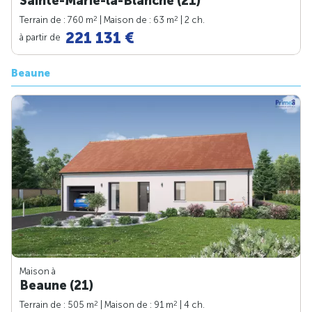
Sainte-Marie-la-Blanche (21)
2
2
Terrain de : 760 m
| Maison de : 63 m
| 2 ch.
221 131 €
à partir de
Beaune
Maison à
Beaune (21)
2
2
Terrain de : 505 m
| Maison de : 91 m
| 4 ch.