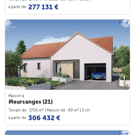
277 131 €
à partir de
Maison à
Meursanges (21)
2
2
Terrain de : 1706 m
| Maison de : 89 m
| 3 ch.
306 432 €
à partir de