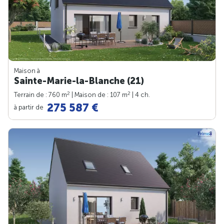
Maison à
Sainte-Marie-la-Blanche (21)
2
2
Terrain de : 760 m
| Maison de : 107 m
| 4 ch.
275 587 €
à partir de