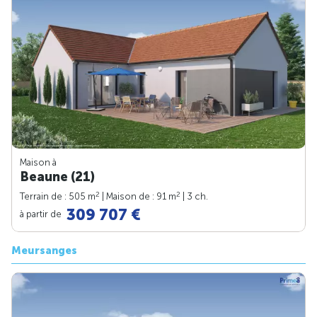
Maison à
Beaune (21)
2
2
Terrain de : 505 m
| Maison de : 91 m
| 3 ch.
309 707 €
à partir de
Meursanges