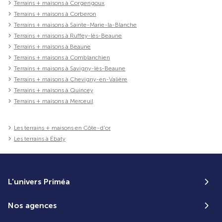
Terrains + maisons à Corgengoux
Terrains + maisons à Corberon
Terrains + maisons à Sainte-Marie-la-Blanche
Terrains + maisons à Ruffey-lès-Beaune
Terrains + maisons à Beaune
Terrains + maisons à Comblanchien
Terrains + maisons à Savigny-lès-Beaune
Terrains + maisons à Chevigny-en-Valière
Terrains + maisons à Quincey
Terrains + maisons à Merceuil
Les terrains + maisons en Côte-d'or
Les terrains à Ébaty
L'univers Priméa
Nos agences