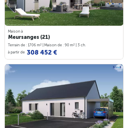
Maison à
Meursanges (21)
2
2
Terrain de : 1706 m
| Maison de : 90 m
| 3 ch.
308 452 €
à partir de