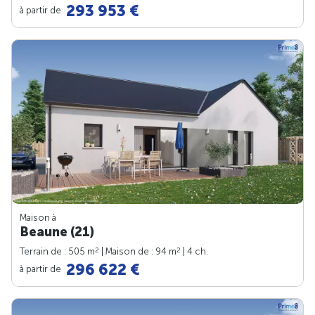
293 953 €
à partir de
Maison à
Beaune (21)
2
2
Terrain de : 505 m
| Maison de : 94 m
| 4 ch.
296 622 €
à partir de