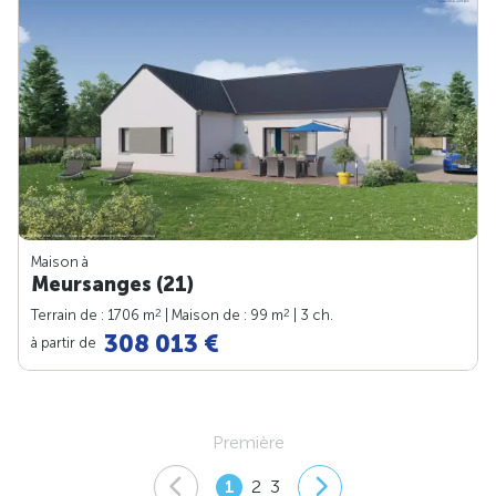
Maison à
Meursanges (21)
2
2
Terrain de : 1706 m
| Maison de : 99 m
| 3 ch.
308 013 €
à partir de
Première
1
2
3