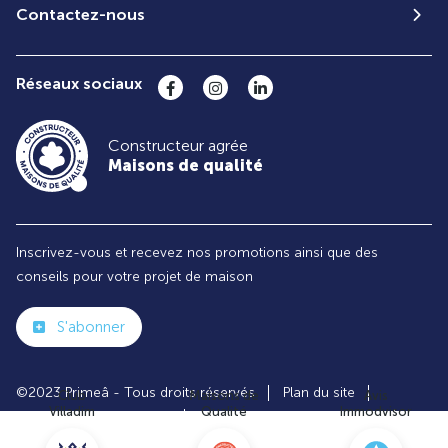
Contactez-nous
Réseaux sociaux
Constructeur agrée
Maisons de qualité
Inscrivez-vous et recevez nos promotions ainsi que des
conseils pour votre projet de maison
S'abonner
©2023 Primeâ - Tous droits réservés
Plan du site
Club
Maisons de
Avis
Villadim
Qualité
Immodvisor
Paramètres des cookies
Politiques de Confidentialités
Mentions légales
Recrutement
Parrainer un ami