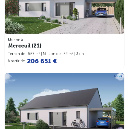
Maison à
Merceuil (21)
2
2
Terrain de : 557 m
| Maison de : 82 m
| 3 ch.
206 651 €
à partir de