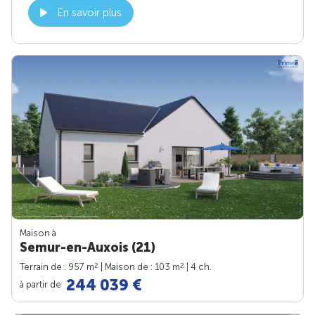
En savoir plus
Maison à
Semur-en-Auxois (21)
2
2
Terrain de : 957 m
| Maison de : 103 m
| 4 ch.
244 039 €
à partir de