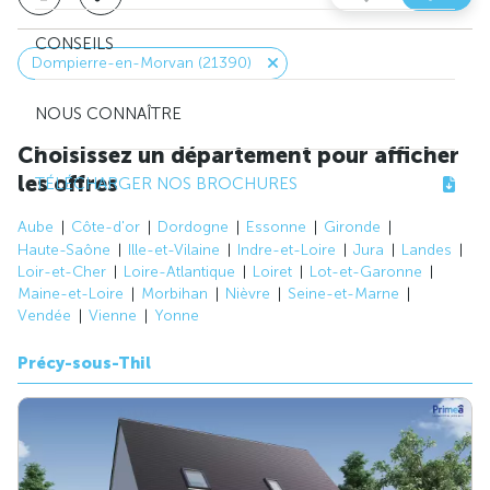
CONSEILS
Dompierre-en-Morvan (21390)
NOUS CONNAÎTRE
Choisissez un département pour afficher
les offres
TÉLÉCHARGER NOS BROCHURES
Aube
Côte-d'or
Dordogne
Essonne
Gironde
Haute-Saône
Ille-et-Vilaine
Indre-et-Loire
Jura
Landes
Loir-et-Cher
Loire-Atlantique
Loiret
Lot-et-Garonne
Maine-et-Loire
Morbihan
Nièvre
Seine-et-Marne
Vendée
Vienne
Yonne
Précy-sous-Thil