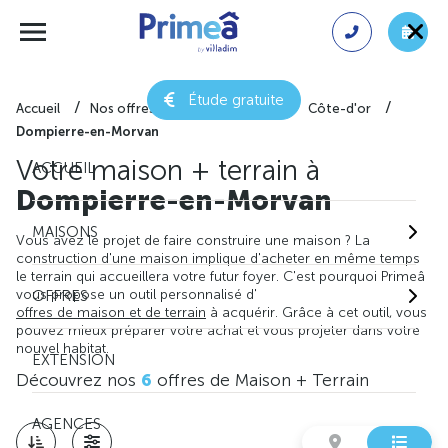
Étude gratuite
Accueil
Nos offres de maison + terrain
Côte-d'or
Dompierre-en-Morvan
Votre maison + terrain à
ACCUEIL
Dompierre-en-Morvan
MAISONS
Vous avez le projet de faire construire une maison ? La
construction d'une maison implique d'acheter en même temps
le terrain qui accueillera votre futur foyer. C'est pourquoi Primeâ
vous propose un outil personnalisé d'
OFFRES
offres de maison et de terrain
à acquérir. Grâce à cet outil, vous
pouvez mieux préparer votre achat et vous projeter dans votre
nouvel habitat.
EXTENSION
Découvrez nos
6
offres de Maison + Terrain
AGENCES