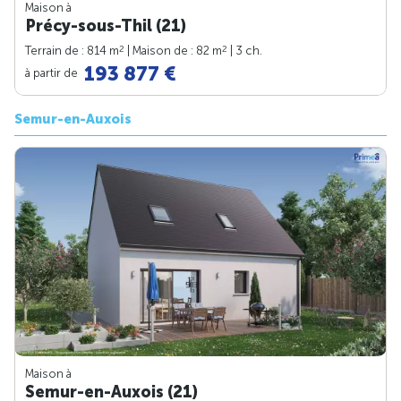
Maison à
Précy-sous-Thil (21)
2
2
Terrain de : 814 m
| Maison de : 82 m
| 3 ch.
193 877 €
à partir de
Semur-en-Auxois
Maison à
Semur-en-Auxois (21)