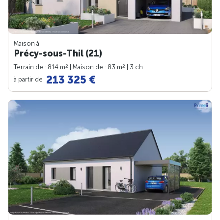
Maison à
Précy-sous-Thil (21)
2
2
Terrain de : 814 m
| Maison de : 83 m
| 3 ch.
213 325 €
à partir de