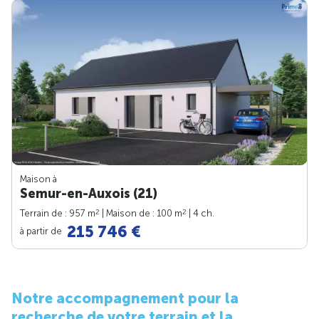
Maison à
Semur-en-Auxois (21)
2
2
Terrain de : 957 m
| Maison de : 100 m
| 4 ch.
215 746 €
à partir de
Notre accompagnement pour la
recherche de votre terrain et la