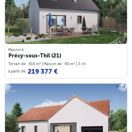
Maison à
Précy-sous-Thil (21)
2
2
Terrain de : 814 m
| Maison de : 80 m
| 3 ch.
219 377 €
à partir de