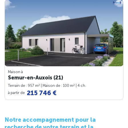
Maison à
Semur-en-Auxois (21)
2
2
Terrain de : 957 m
| Maison de : 100 m
| 4 ch.
215 746 €
à partir de
Notre accompagnement pour la
recherche de votre terrain et la