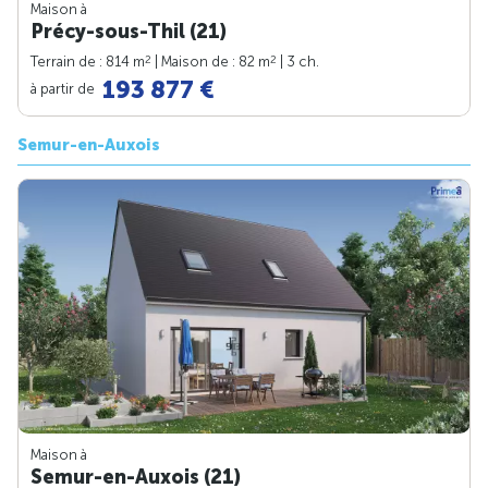
Maison à
Précy-sous-Thil (21)
2
2
Terrain de : 814 m
| Maison de : 82 m
| 3 ch.
193 877 €
à partir de
Semur-en-Auxois
Maison à
Semur-en-Auxois (21)