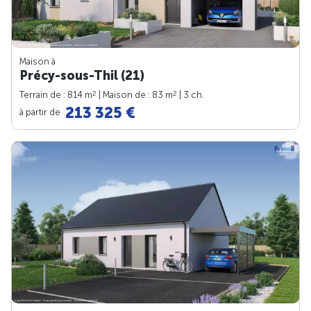
Maison à
Précy-sous-Thil (21)
2
2
Terrain de : 814 m
| Maison de : 83 m
| 3 ch.
213 325 €
à partir de