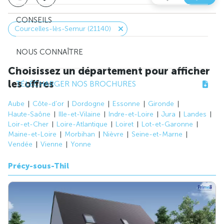
CONSEILS
Courcelles-lès-Semur (21140)
NOUS CONNAÎTRE
Choisissez un département pour afficher
les offres
TÉLÉCHARGER NOS BROCHURES
Aube
Côte-d'or
Dordogne
Essonne
Gironde
Haute-Saône
Ille-et-Vilaine
Indre-et-Loire
Jura
Landes
Loir-et-Cher
Loire-Atlantique
Loiret
Lot-et-Garonne
Maine-et-Loire
Morbihan
Nièvre
Seine-et-Marne
Vendée
Vienne
Yonne
Précy-sous-Thil