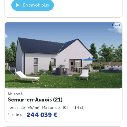
En savoir plus
Maison à
Semur-en-Auxois (21)
2
2
Terrain de : 957 m
| Maison de : 103 m
| 4 ch.
244 039 €
à partir de