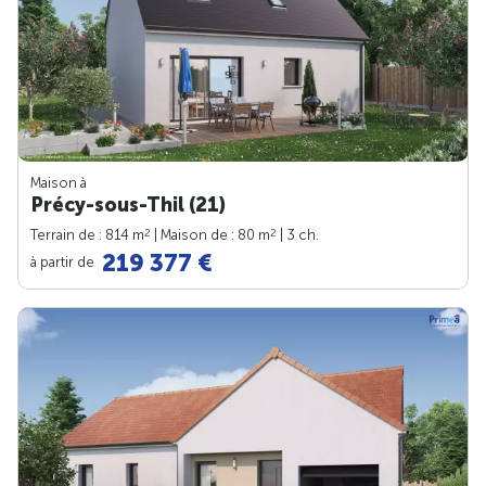
Maison à
Précy-sous-Thil (21)
2
2
Terrain de : 814 m
| Maison de : 80 m
| 3 ch.
219 377 €
à partir de