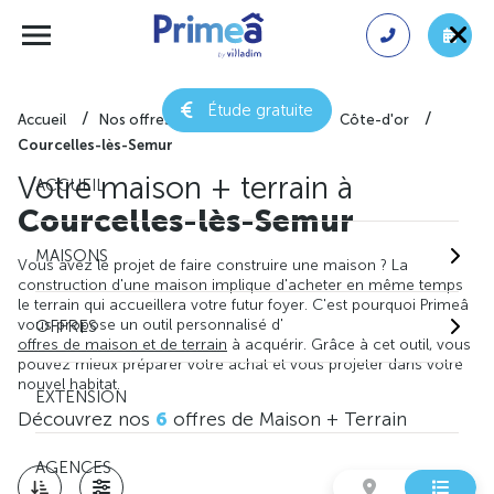
Étude gratuite
Accueil
Nos offres de maison + terrain
Côte-d'or
Courcelles-lès-Semur
Votre maison + terrain à
ACCUEIL
Courcelles-lès-Semur
MAISONS
Vous avez le projet de faire construire une maison ? La
construction d'une maison implique d'acheter en même temps
le terrain qui accueillera votre futur foyer. C'est pourquoi Primeâ
vous propose un outil personnalisé d'
OFFRES
offres de maison et de terrain
à acquérir. Grâce à cet outil, vous
pouvez mieux préparer votre achat et vous projeter dans votre
nouvel habitat.
EXTENSION
Découvrez nos
6
offres de Maison + Terrain
AGENCES