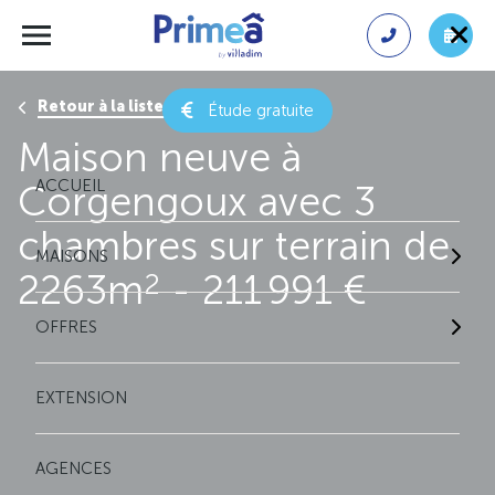
Retour à la liste des résultats
Étude gratuite
Maison neuve à
ACCUEIL
Corgengoux avec 3
chambres sur terrain de
MAISONS
2263m
- 211 991 €
2
OFFRES
EXTENSION
AGENCES