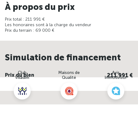
À propos du prix
Prix total : 211 991 €
Les honoraires sont à la charge du vendeur
Prix du terrain : 69 000 €
Simulation de financement
Club
Maisons de
Avis
Prix du bien
Villadim
Qualité
Immodvisor
Durée de remboursement
Nous contacter pour cette offre
7 ans
10 ans
15 ans
20 ans
25 ans
NOUS CONTACTER
Vous empruntez
POUR CETTE OFFRE
seul
A deux