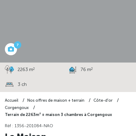
à partir de
211 991 €
7
2
2
2263 m
76 m
3 ch
Accueil
Nos offres de maison + terrain
Côte-d'or
Corgengoux
Terrain de 2263m² + maison 3 chambres à Corgengoux
Rèf : 1356-201084-NAO