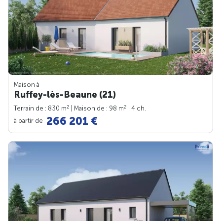
Maison à
Ruffey-lès-Beaune (21)
2
2
Terrain de : 830 m
| Maison de : 98 m
| 4 ch.
266 201 €
à partir de