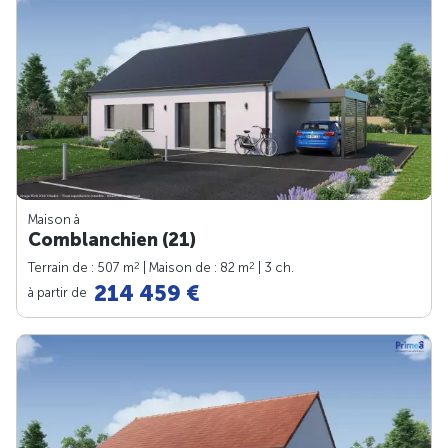
Maison à
Comblanchien (21)
2
2
Terrain de : 507 m
| Maison de : 82 m
| 3 ch.
214 459 €
à partir de