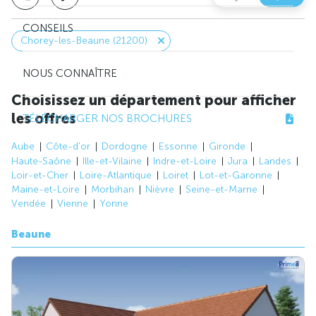
CONSEILS
Chorey-les-Beaune (21200)
NOUS CONNAÎTRE
Choisissez un département pour afficher
les offres
TÉLÉCHARGER NOS BROCHURES
Aube
Côte-d'or
Dordogne
Essonne
Gironde
Haute-Saône
Ille-et-Vilaine
Indre-et-Loire
Jura
Landes
Loir-et-Cher
Loire-Atlantique
Loiret
Lot-et-Garonne
Maine-et-Loire
Morbihan
Nièvre
Seine-et-Marne
Vendée
Vienne
Yonne
Beaune