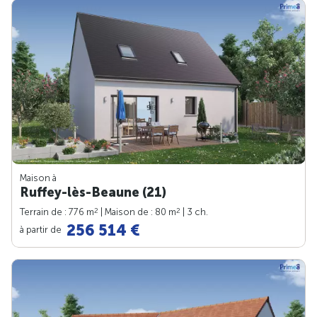
Maison à
Ruffey-lès-Beaune (21)
2
2
Terrain de : 776 m
| Maison de : 80 m
| 3 ch.
256 514 €
à partir de