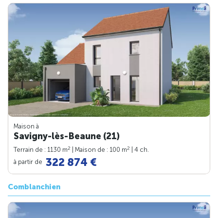
Maison à
Savigny-lès-Beaune (21)
2
2
Terrain de : 1130 m
| Maison de : 100 m
| 4 ch.
322 874 €
à partir de
Comblanchien