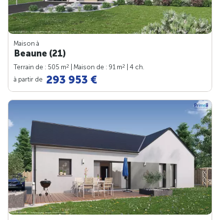
Maison à
Beaune (21)
2
2
Terrain de : 505 m
| Maison de : 91 m
| 4 ch.
293 953 €
à partir de