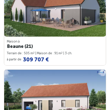
Maison à
Beaune (21)
2
2
Terrain de : 505 m
| Maison de : 91 m
| 3 ch.
309 707 €
à partir de