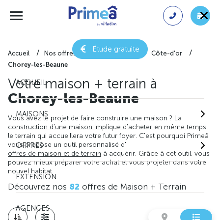
Étude gratuite
Accueil
Nos offres de maison + terrain
Côte-d'or
Chorey-les-Beaune
Votre maison + terrain à
ACCUEIL
Chorey-les-Beaune
MAISONS
Vous avez le projet de faire construire une maison ? La
construction d'une maison implique d'acheter en même temps
le terrain qui accueillera votre futur foyer. C'est pourquoi Primeâ
vous propose un outil personnalisé d'
OFFRES
offres de maison et de terrain
à acquérir. Grâce à cet outil, vous
pouvez mieux préparer votre achat et vous projeter dans votre
nouvel habitat.
EXTENSION
Découvrez nos
82
offres de Maison + Terrain
AGENCES