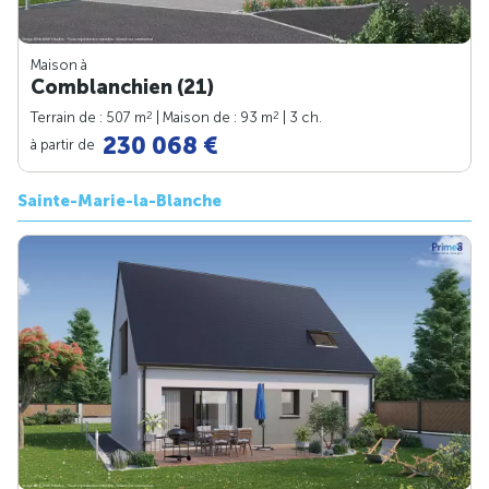
Maison à
Comblanchien (21)
2
2
Terrain de : 507 m
| Maison de : 93 m
| 3 ch.
230 068 €
à partir de
Sainte-Marie-la-Blanche