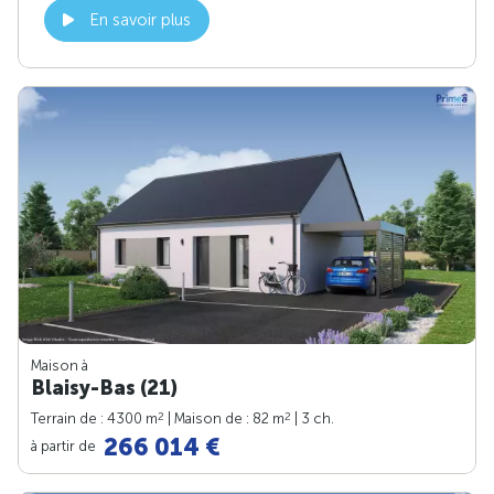
En savoir plus
Maison à
Blaisy-Bas (21)
2
2
Terrain de : 4300 m
| Maison de : 82 m
| 3 ch.
266 014 €
à partir de