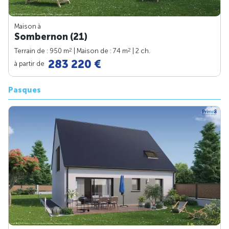
Maison à
Sombernon (21)
2
2
Terrain de : 950 m
| Maison de : 74 m
| 2 ch.
283 220 €
à partir de
Pasques