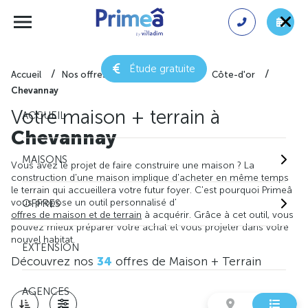
Étude gratuite
Accueil
Nos offres de maison + terrain
Côte-d'or
Chevannay
Votre maison + terrain à
ACCUEIL
Chevannay
MAISONS
Vous avez le projet de faire construire une maison ? La
construction d'une maison implique d'acheter en même temps
le terrain qui accueillera votre futur foyer. C'est pourquoi Primeâ
vous propose un outil personnalisé d'
OFFRES
offres de maison et de terrain
à acquérir. Grâce à cet outil, vous
pouvez mieux préparer votre achat et vous projeter dans votre
nouvel habitat.
EXTENSION
Découvrez nos
34
offres de Maison + Terrain
AGENCES