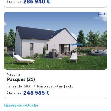
286 940 €
à partir de
Maison à
Pasques (21)
2
2
Terrain de : 583 m
| Maison de : 74 m
| 2 ch.
248 585 €
à partir de
Gissey-sur-Ouche