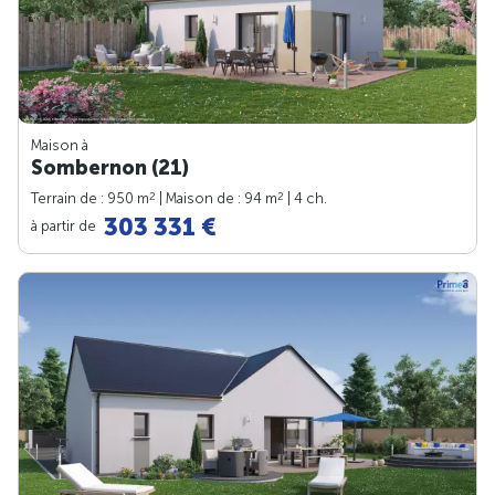
Maison à
Sombernon (21)
2
2
Terrain de : 950 m
| Maison de : 94 m
| 4 ch.
303 331 €
à partir de