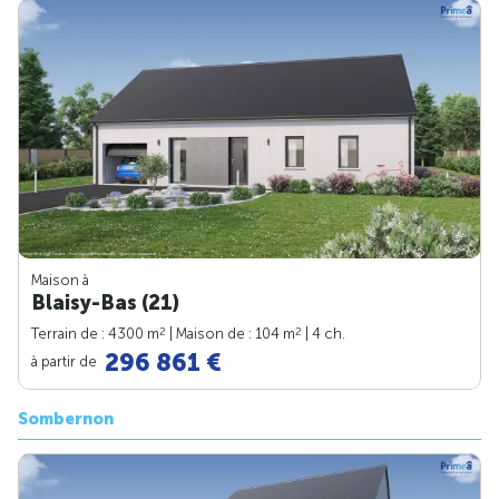
Maison à
Blaisy-Bas (21)
2
2
Terrain de : 4300 m
| Maison de : 104 m
| 4 ch.
296 861 €
à partir de
Sombernon