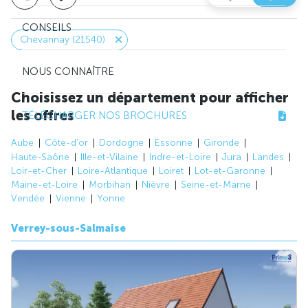
CONSEILS
Chevannay (21540)
NOUS CONNAÎTRE
Choisissez un département pour afficher
les offres
TÉLÉCHARGER NOS BROCHURES
Aube
Côte-d'or
Dordogne
Essonne
Gironde
Haute-Saône
Ille-et-Vilaine
Indre-et-Loire
Jura
Landes
Loir-et-Cher
Loire-Atlantique
Loiret
Lot-et-Garonne
Maine-et-Loire
Morbihan
Nièvre
Seine-et-Marne
Vendée
Vienne
Yonne
Verrey-sous-Salmaise