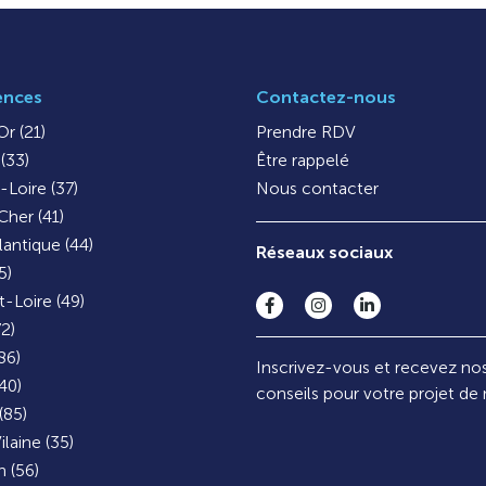
ences
Contactez-nous
r (21)
Prendre RDV
(33)
Être rappelé
-Loire (37)
Nous contacter
Cher (41)
lantique (44)
Réseaux sociaux
5)
-Loire (49)
72)
86)
Inscrivez-vous et recevez no
40)
conseils pour votre projet de
(85)
ilaine (35)
 (56)