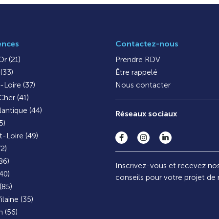
ences
Contactez-nous
r (21)
Prendre RDV
(33)
Être rappelé
-Loire (37)
Nous contacter
Cher (41)
lantique (44)
Réseaux sociaux
5)
-Loire (49)
72)
86)
Inscrivez-vous et recevez no
40)
conseils pour votre projet de
(85)
ilaine (35)
 (56)