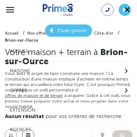
Étude gratuite
Accueil
Nos offres de maison + terrain
Côte-d'or
Brion-sur-Ource
Votre maison + terrain à
Brion-
ACCUEIL
sur-Ource
MAISONS
Vous avez le projet de faire construire une maison ? La
construction d'une maison implique d'acheter en même temps
le terrain qui accueillera votre futur foyer. C'est pourquoi Primeâ
vous propose un outil personnalisé d'
OFFRES
offres de maison et de terrain
à acquérir. Grâce à cet outil, vous
pouvez mieux préparer votre achat et vous projeter dans votre
nouvel habitat.
EXTENSION
Aucun résultat
pour vos critères de recherche
AGENCES