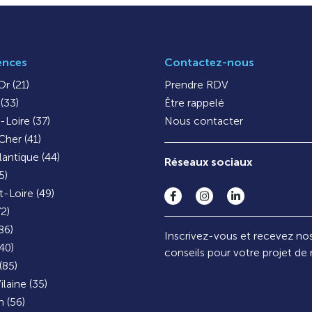
ences
Contactez-nous
r (21)
Prendre RDV
(33)
Être rappelé
-Loire (37)
Nous contacter
Cher (41)
lantique (44)
Réseaux sociaux
5)
-Loire (49)
72)
86)
Inscrivez-vous et recevez no
40)
conseils pour votre projet de
(85)
ilaine (35)
 (56)