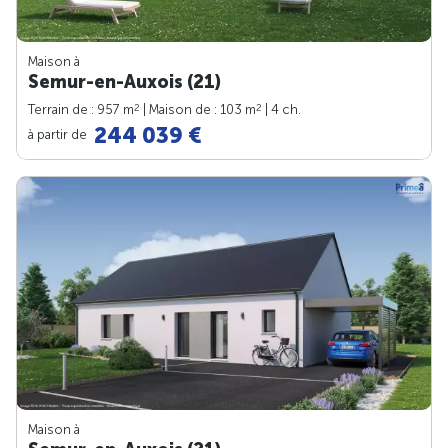
Maison à
Semur-en-Auxois (21)
2
2
Terrain de : 957 m
| Maison de : 103 m
| 4 ch.
244 039 €
à partir de
Maison à