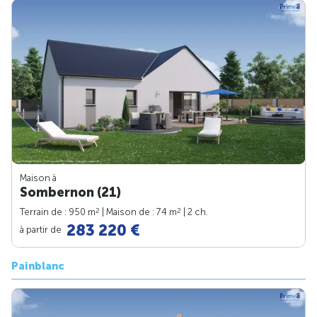
Maison à
Sombernon (21)
2
2
Terrain de : 950 m
| Maison de : 74 m
| 2 ch.
283 220 €
à partir de
Painblanc