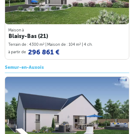
Maison à
Blaisy-Bas (21)
2
2
Terrain de : 4300 m
| Maison de : 104 m
| 4 ch.
296 861 €
à partir de
Semur-en-Auxois