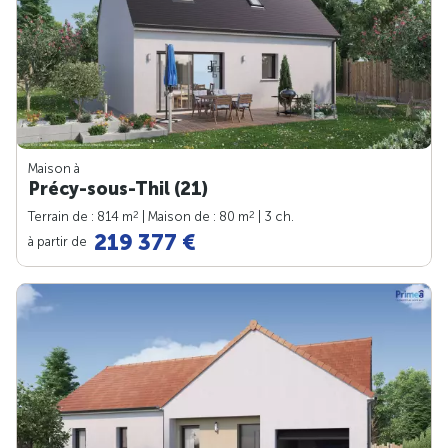
Maison à
Précy-sous-Thil (21)
2
2
Terrain de : 814 m
| Maison de : 80 m
| 3 ch.
219 377 €
à partir de