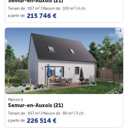
Semur-en-Auxois (21)
2
2
Terrain de : 957 m
| Maison de : 100 m
| 4 ch.
215 746 €
à partir de
Maison à
Semur-en-Auxois (21)
2
2
Terrain de : 957 m
| Maison de : 80 m
| 3 ch.
226 514 €
à partir de