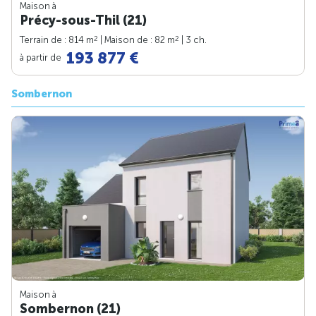
Maison à
Précy-sous-Thil (21)
2
2
Terrain de : 814 m
| Maison de : 82 m
| 3 ch.
193 877 €
à partir de
Sombernon
Maison à
Sombernon (21)