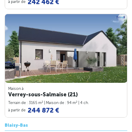
242 462 €
à partir de
Maison à
Verrey-sous-Salmaise (21)
2
2
Terrain de : 3165 m
| Maison de : 94 m
| 4 ch.
244 872 €
à partir de
Blaisy-Bas