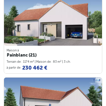
Maison à
Painblanc (21)
2
2
Terrain de : 1174 m
| Maison de : 83 m
| 3 ch.
230 462 €
à partir de