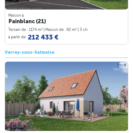
Maison à
Painblanc (21)
2
2
Terrain de : 1174 m
| Maison de : 82 m
| 3 ch.
212 433 €
à partir de
Verrey-sous-Salmaise