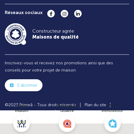
Réseaux sociaux
Constructeur agrée
Maisons de qualité
Inscrivez-vous et recevez nos promotions ainsi que des
conseils pour votre projet de maison
S'abonner
©2023 Primeâ - Tous droits réservés
Plan du site
Club
Maisons de
Avis
Villadim
Qualité
Immodvisor
Paramètres des cookies
Politiques de Confidentialités
Mentions légales
Recrutement
Parrainer un ami
Le groupe VILLADIM