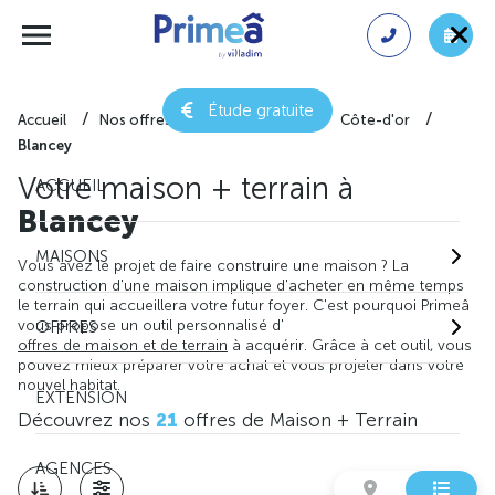
Étude gratuite
Accueil
Nos offres de maison + terrain
Côte-d'or
Blancey
Votre maison + terrain à
ACCUEIL
Blancey
MAISONS
Vous avez le projet de faire construire une maison ? La
construction d'une maison implique d'acheter en même temps
le terrain qui accueillera votre futur foyer. C'est pourquoi Primeâ
vous propose un outil personnalisé d'
OFFRES
offres de maison et de terrain
à acquérir. Grâce à cet outil, vous
pouvez mieux préparer votre achat et vous projeter dans votre
nouvel habitat.
EXTENSION
Découvrez nos
21
offres de Maison + Terrain
AGENCES