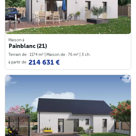
Maison à
Painblanc (21)
2
2
Terrain de : 1174 m
| Maison de : 76 m
| 3 ch.
214 631 €
à partir de