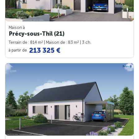
Maison à
Précy-sous-Thil (21)
2
2
Terrain de : 814 m
| Maison de : 83 m
| 3 ch.
213 325 €
à partir de