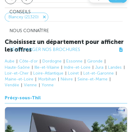
CONSEILS
Blancey (21320)
NOUS CONNAÎTRE
Choisissez un département pour afficher
les offres
TÉLÉCHARGER NOS BROCHURES
Aube
Côte-d'or
Dordogne
Essonne
Gironde
Haute-Saône
Ille-et-Vilaine
Indre-et-Loire
Jura
Landes
Loir-et-Cher
Loire-Atlantique
Loiret
Lot-et-Garonne
Maine-et-Loire
Morbihan
Nièvre
Seine-et-Marne
Vendée
Vienne
Yonne
Précy-sous-Thil