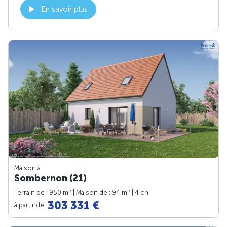
En savoir plus
Maison à
Sombernon (21)
2
2
Terrain de : 950 m
| Maison de : 94 m
| 4 ch.
303 331 €
à partir de