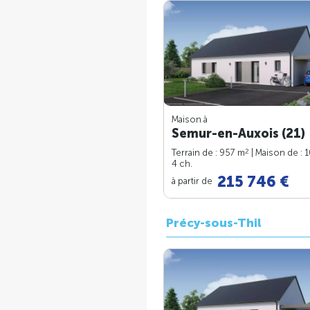
Maison à
Semur-en-Auxois (21)
2
Terrain de : 957 m
| Maison de : 
4 ch.
215 746 €
à partir de
Précy-sous-Thil