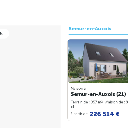
Semur-en-Auxois
te
Maison à
Semur-en-Auxois (21)
2
Terrain de : 957 m
| Maison de : 
ch.
226 514 €
à partir de