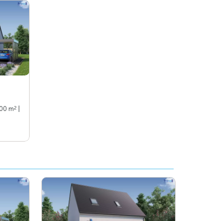
2
100 m
|