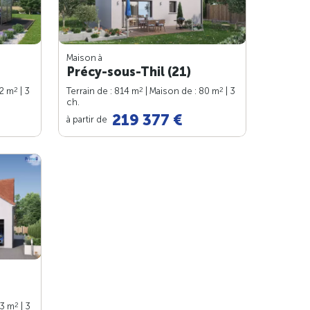
Maison à
Précy-sous-Thil (21)
2
2
2
82 m
| 3
Terrain de : 814 m
| Maison de : 80 m
| 3
ch.
219 377 €
à partir de
2
83 m
| 3