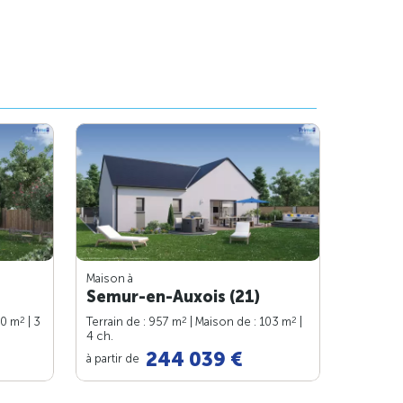
Maison à
Semur-en-Auxois (21)
2
2
2
80 m
| 3
Terrain de : 957 m
| Maison de : 103 m
|
4 ch.
244 039 €
à partir de