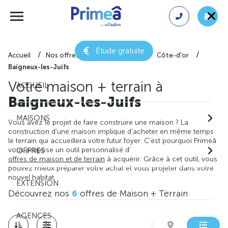
Étude gratuite
Accueil
Nos offres de maison + terrain
Côte-d'or
Baigneux-les-Juifs
Votre maison + terrain à
ACCUEIL
Baigneux-les-Juifs
MAISONS
Vous avez le projet de faire construire une maison ? La
construction d'une maison implique d'acheter en même temps
le terrain qui accueillera votre futur foyer. C'est pourquoi Primeâ
vous propose un outil personnalisé d'
OFFRES
offres de maison et de terrain
à acquérir. Grâce à cet outil, vous
pouvez mieux préparer votre achat et vous projeter dans votre
nouvel habitat.
EXTENSION
Découvrez nos
6
offres de Maison + Terrain
AGENCES