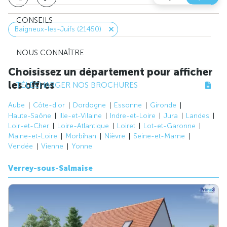
CONSEILS
Baigneux-les-Juifs (21450)
NOUS CONNAÎTRE
Choisissez un département pour afficher
les offres
TÉLÉCHARGER NOS BROCHURES
Aube
Côte-d'or
Dordogne
Essonne
Gironde
Haute-Saône
Ille-et-Vilaine
Indre-et-Loire
Jura
Landes
Loir-et-Cher
Loire-Atlantique
Loiret
Lot-et-Garonne
Maine-et-Loire
Morbihan
Nièvre
Seine-et-Marne
Vendée
Vienne
Yonne
Verrey-sous-Salmaise