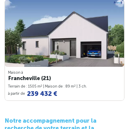
Maison à
Francheville (21)
2
2
Terrain de : 1505 m
| Maison de : 89 m
| 3 ch.
239 432 €
à partir de
Notre accompagnement pour la
recherche de votre terrain et la