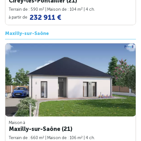
Cirey-lès-Pontailler (21)
2
2
Terrain de : 590 m
| Maison de : 104 m
| 4 ch.
232 911 €
à partir de
Maxilly-sur-Saône
Maison à
Maxilly-sur-Saône (21)
2
2
Terrain de : 660 m
| Maison de : 106 m
| 4 ch.