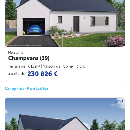
Maison à
Champvans (39)
2
2
Terrain de : 612 m
| Maison de : 86 m
| 3 ch.
230 826 €
à partir de
Cirey-lès-Pontailler