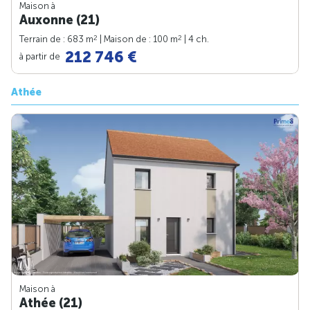
Maison à
Auxonne (21)
2
2
Terrain de : 683 m
| Maison de : 100 m
| 4 ch.
212 746 €
à partir de
Athée
Maison à
Athée (21)