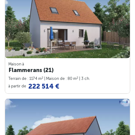
Maison à
Flammerans (21)
2
2
Terrain de : 1174 m
| Maison de : 80 m
| 3 ch.
222 514 €
à partir de