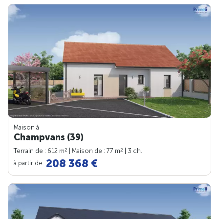
Maison à
Champvans (39)
2
2
Terrain de : 612 m
| Maison de : 77 m
| 3 ch.
208 368 €
à partir de