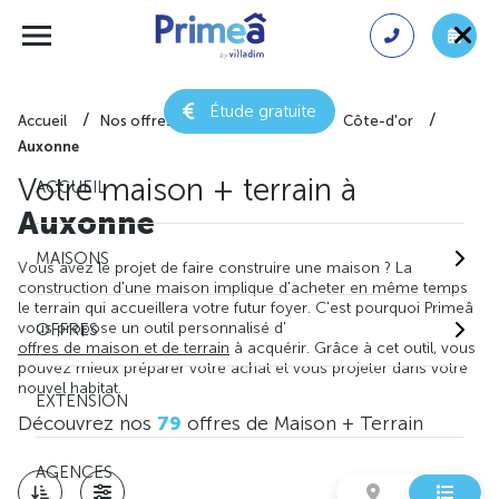
Étude gratuite
Accueil
Nos offres de maison + terrain
Côte-d'or
Auxonne
Votre maison + terrain à
ACCUEIL
Auxonne
MAISONS
Vous avez le projet de faire construire une maison ? La
construction d'une maison implique d'acheter en même temps
le terrain qui accueillera votre futur foyer. C'est pourquoi Primeâ
vous propose un outil personnalisé d'
OFFRES
offres de maison et de terrain
à acquérir. Grâce à cet outil, vous
pouvez mieux préparer votre achat et vous projeter dans votre
nouvel habitat.
EXTENSION
Découvrez nos
79
offres de Maison + Terrain
AGENCES