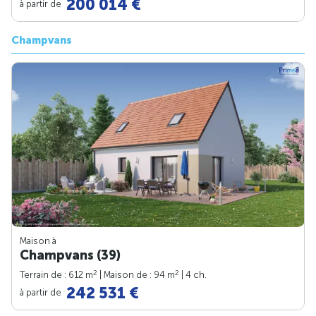
200 014 €
à partir de
Champvans
Maison à
Champvans (39)
2
2
Terrain de : 612 m
| Maison de : 94 m
| 4 ch.
242 531 €
à partir de