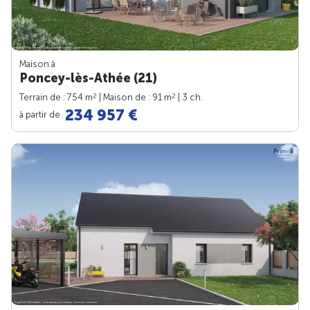
Maison à
Poncey-lès-Athée (21)
2
2
Terrain de : 754 m
| Maison de : 91 m
| 3 ch.
234 957 €
à partir de