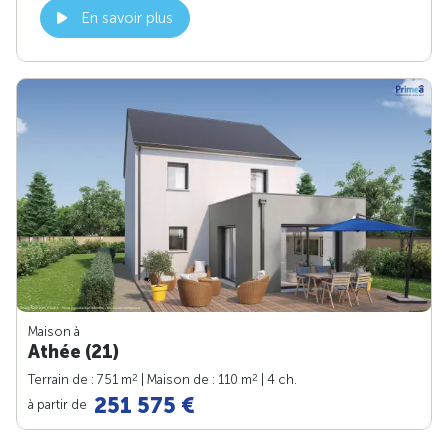
En savoir plus
Maison à
Athée (21)
2
2
Terrain de : 751 m
| Maison de : 110 m
| 4 ch.
251 575 €
à partir de