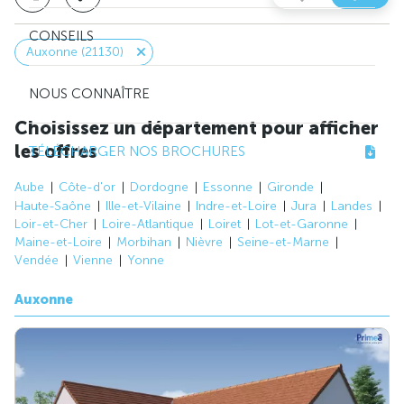
CONSEILS
Auxonne (21130)
NOUS CONNAÎTRE
Choisissez un département pour afficher
les offres
TÉLÉCHARGER NOS BROCHURES
Aube
Côte-d'or
Dordogne
Essonne
Gironde
Haute-Saône
Ille-et-Vilaine
Indre-et-Loire
Jura
Landes
Loir-et-Cher
Loire-Atlantique
Loiret
Lot-et-Garonne
Maine-et-Loire
Morbihan
Nièvre
Seine-et-Marne
Vendée
Vienne
Yonne
Auxonne