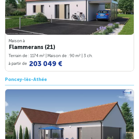
Maison à
Flammerans (21)
2
2
Terrain de : 1174 m
| Maison de : 90 m
| 3 ch.
203 049 €
à partir de
Poncey-lès-Athée