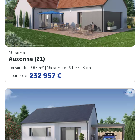
Maison à
Auxonne (21)
2
2
Terrain de : 683 m
| Maison de : 91 m
| 3 ch.
232 957 €
à partir de