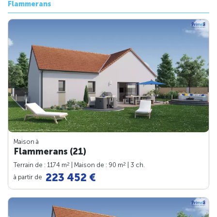
Flammerans
Maison à
Flammerans (21)
2
2
Terrain de : 1174 m
| Maison de : 90 m
| 3 ch.
223 452 €
à partir de