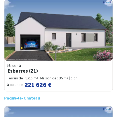
Maison à
Esbarres (21)
2
2
Terrain de : 1313 m
| Maison de : 86 m
| 3 ch.
221 626 €
à partir de
Pagny-le-Château