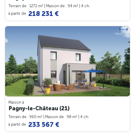
2
2
Terrain de : 1272 m
| Maison de : 94 m
| 4 ch.
218 231 €
à partir de
Maison à
Pagny-le-Château (21)
2
2
Terrain de : 960 m
| Maison de : 98 m
| 4 ch.
233 567 €
à partir de