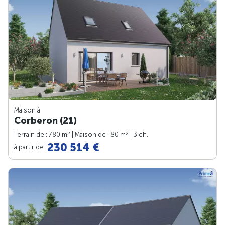
Maison à
Corberon (21)
2
2
Terrain de : 780 m
| Maison de : 80 m
| 3 ch.
230 514 €
à partir de