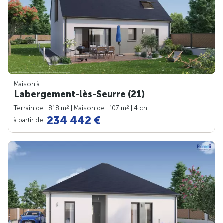
Maison à
Labergement-lès-Seurre (21)
2
2
Terrain de : 818 m
| Maison de : 107 m
| 4 ch.
234 442 €
à partir de