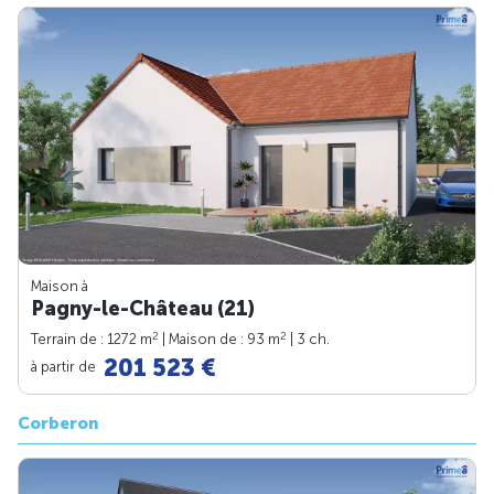
Maison à
Pagny-le-Château (21)
2
2
Terrain de : 1272 m
| Maison de : 93 m
| 3 ch.
201 523 €
à partir de
Corberon