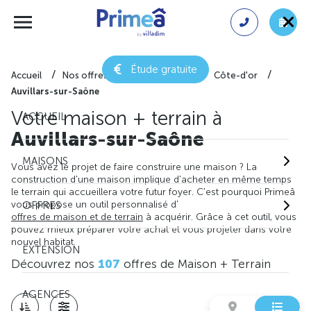
Étude gratuite
Accueil
Nos offres de maison + terrain
Côte-d'or
Auvillars-sur-Saône
Votre maison + terrain à
ACCUEIL
Auvillars-sur-Saône
MAISONS
Vous avez le projet de faire construire une maison ? La
construction d'une maison implique d'acheter en même temps
le terrain qui accueillera votre futur foyer. C'est pourquoi Primeâ
vous propose un outil personnalisé d'
OFFRES
offres de maison et de terrain
à acquérir. Grâce à cet outil, vous
pouvez mieux préparer votre achat et vous projeter dans votre
nouvel habitat.
EXTENSION
Découvrez nos
107
offres de Maison + Terrain
AGENCES