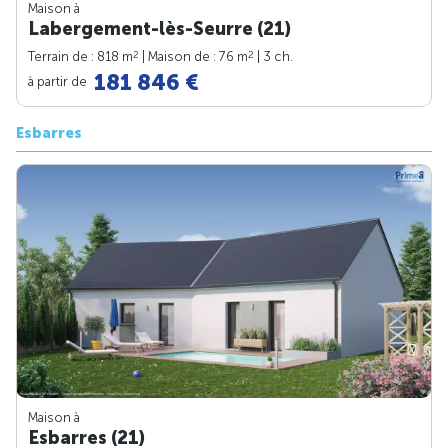
Maison à
Labergement-lès-Seurre (21)
2
2
Terrain de : 818 m
| Maison de : 76 m
| 3 ch.
181 846 €
à partir de
Esbarres
Maison à
Esbarres (21)