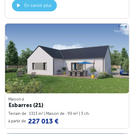
En savoir plus
Maison à
Esbarres (21)
2
2
Terrain de : 1313 m
| Maison de : 99 m
| 3 ch.
227 013 €
à partir de