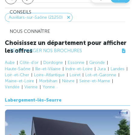
CONSEILS
Auvillars-sur-Saône (21250)
NOUS CONNAÎTRE
Choisissez un département pour afficher
les offres
TÉLÉCHARGER NOS BROCHURES
Aube
Côte-d'or
Dordogne
Essonne
Gironde
Haute-Saône
Ille-et-Vilaine
Indre-et-Loire
Jura
Landes
Loir-et-Cher
Loire-Atlantique
Loiret
Lot-et-Garonne
Maine-et-Loire
Morbihan
Nièvre
Seine-et-Marne
Vendée
Vienne
Yonne
Labergement-lès-Seurre