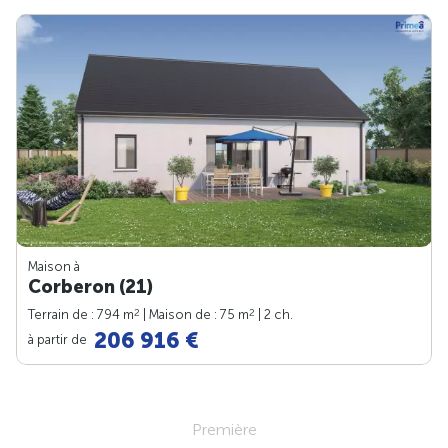
Maison à
Corberon (21)
2
2
Terrain de : 794 m
| Maison de : 75 m
| 2 ch.
206 916 €
à partir de
Première