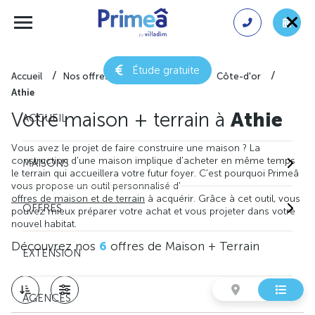
Étude gratuite
Accueil
Nos offres de maison + terrain
Côte-d'or
Athie
Votre maison + terrain à
Athie
ACCUEIL
Vous avez le projet de faire construire une maison ? La
construction d'une maison implique d'acheter en même temps
MAISONS
le terrain qui accueillera votre futur foyer. C'est pourquoi Primeâ
vous propose un outil personnalisé d'
offres de maison et de terrain
à acquérir. Grâce à cet outil, vous
OFFRES
pouvez mieux préparer votre achat et vous projeter dans votre
nouvel habitat.
Découvrez nos
6
offres de Maison + Terrain
EXTENSION
AGENCES