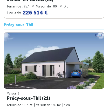
2
2
Terrain de : 957 m
| Maison de : 80 m
| 3 ch.
226 514 €
à partir de
Précy-sous-Thil
Maison à
Précy-sous-Thil (21)
2
2
Terrain de : 814 m
| Maison de : 82 m
| 3 ch.