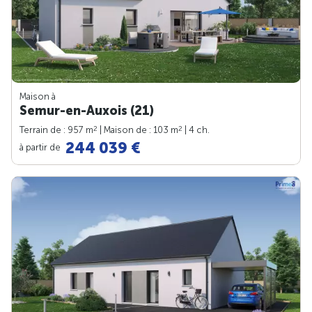
Maison à
Semur-en-Auxois (21)
2
2
Terrain de : 957 m
| Maison de : 103 m
| 4 ch.
244 039 €
à partir de