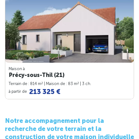
Maison à
Précy-sous-Thil (21)
2
2
Terrain de : 814 m
| Maison de : 83 m
| 3 ch.
213 325 €
à partir de
Notre accompagnement pour la
recherche de votre terrain et la
construction de votre maison individuelle