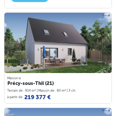
Maison à
Précy-sous-Thil (21)
2
2
Terrain de : 814 m
| Maison de : 80 m
| 3 ch.
219 377 €
à partir de