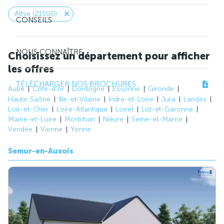
Athie (21500)
CONSEILS
NOUS CONNAÎTRE
Choisissez un département pour afficher
les offres
TÉLÉCHARGER NOS BROCHURES
Aube
Côte-d'or
Dordogne
Essonne
Gironde
Haute-Saône
Ille-et-Vilaine
Indre-et-Loire
Jura
Landes
Loir-et-Cher
Loire-Atlantique
Loiret
Lot-et-Garonne
Maine-et-Loire
Morbihan
Nièvre
Seine-et-Marne
Vendée
Vienne
Yonne
Semur-en-Auxois