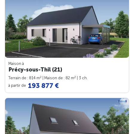
Maison à
Précy-sous-Thil (21)
2
2
Terrain de : 814 m
| Maison de : 82 m
| 3 ch.
193 877 €
à partir de