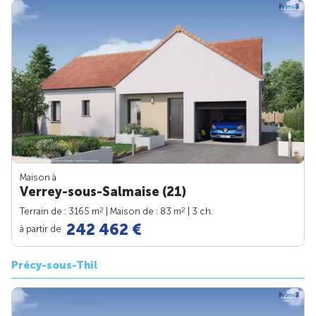
Maison à
Verrey-sous-Salmaise (21)
2
2
Terrain de : 3165 m
| Maison de : 83 m
| 3 ch.
242 462 €
à partir de
Précy-sous-Thil