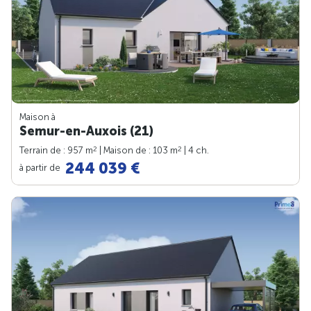
Maison à
Semur-en-Auxois (21)
2
2
Terrain de : 957 m
| Maison de : 103 m
| 4 ch.
244 039 €
à partir de