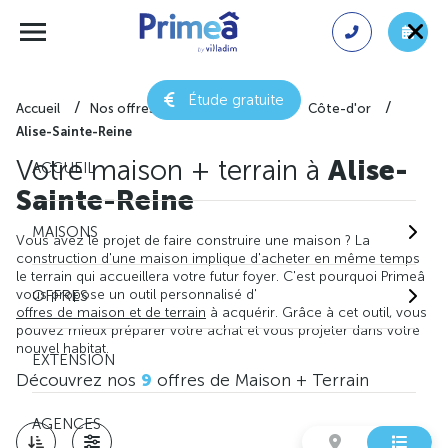
Étude gratuite
Accueil
Nos offres de maison + terrain
Côte-d'or
Alise-Sainte-Reine
Votre maison + terrain à
Alise-
ACCUEIL
Sainte-Reine
MAISONS
Vous avez le projet de faire construire une maison ? La
construction d'une maison implique d'acheter en même temps
le terrain qui accueillera votre futur foyer. C'est pourquoi Primeâ
vous propose un outil personnalisé d'
OFFRES
offres de maison et de terrain
à acquérir. Grâce à cet outil, vous
pouvez mieux préparer votre achat et vous projeter dans votre
nouvel habitat.
EXTENSION
Découvrez nos
9
offres de Maison + Terrain
AGENCES