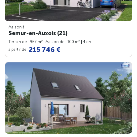
Maison à
Semur-en-Auxois (21)
2
2
Terrain de : 957 m
| Maison de : 100 m
| 4 ch.
215 746 €
à partir de