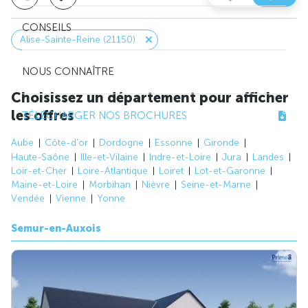
CONSEILS
Alise-Sainte-Reine (21150)
NOUS CONNAÎTRE
Choisissez un département pour afficher
les offres
TÉLÉCHARGER NOS BROCHURES
Aube
Côte-d'or
Dordogne
Essonne
Gironde
Haute-Saône
Ille-et-Vilaine
Indre-et-Loire
Jura
Landes
Loir-et-Cher
Loire-Atlantique
Loiret
Lot-et-Garonne
Maine-et-Loire
Morbihan
Nièvre
Seine-et-Marne
Vendée
Vienne
Yonne
Semur-en-Auxois