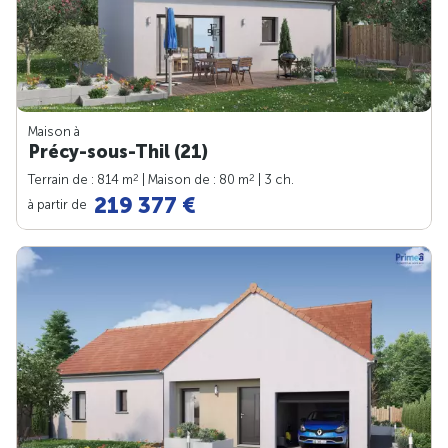
Maison à
Précy-sous-Thil (21)
2
2
Terrain de : 814 m
| Maison de : 80 m
| 3 ch.
219 377 €
à partir de