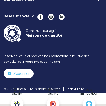
Réseaux sociaux
Constructeur agrée
Maisons de qualité
Inscrivez-vous et recevez nos promotions ainsi que des
conseils pour votre projet de maison
S'abonner
©2023 Primeâ - Tous droits réservés
Plan du site
Club
Maisons de
Avis
Villadim
Qualité
Immodvisor
Paramètres des cookies
Politiques de Confidentialités
Mentions légales
Recrutement
Parrainer un ami