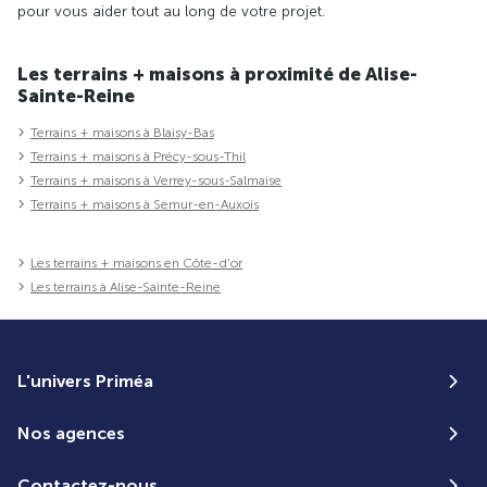
pour vous aider tout au long de votre projet.
Les terrains + maisons à proximité de Alise-
Sainte-Reine
Terrains + maisons à Blaisy-Bas
Terrains + maisons à Précy-sous-Thil
Terrains + maisons à Verrey-sous-Salmaise
Terrains + maisons à Semur-en-Auxois
Les terrains + maisons en Côte-d'or
Les terrains à Alise-Sainte-Reine
L'univers Priméa
Nos agences
Contactez-nous