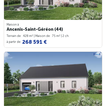
Maison à
Ancenis-Saint-Géréon (44)
2
2
Terrain de : 428 m
| Maison de : 75 m
| 2 ch.
268 591 €
à partir de