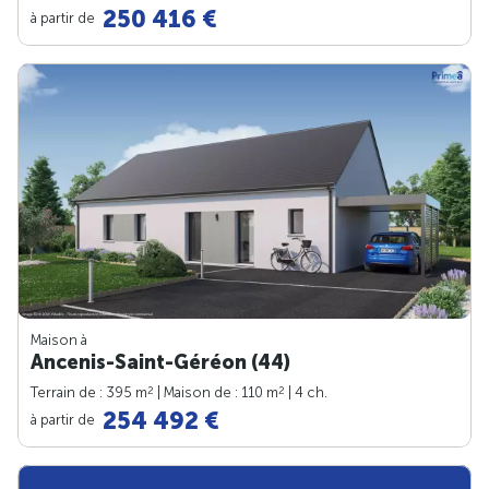
250 416 €
à partir de
Maison à
Ancenis-Saint-Géréon (44)
2
2
Terrain de : 395 m
| Maison de : 110 m
| 4 ch.
254 492 €
à partir de