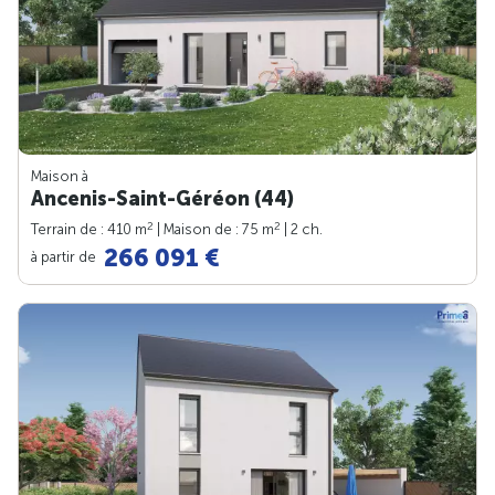
Maison à
Ancenis-Saint-Géréon (44)
2
2
Terrain de : 410 m
| Maison de : 75 m
| 2 ch.
266 091 €
à partir de