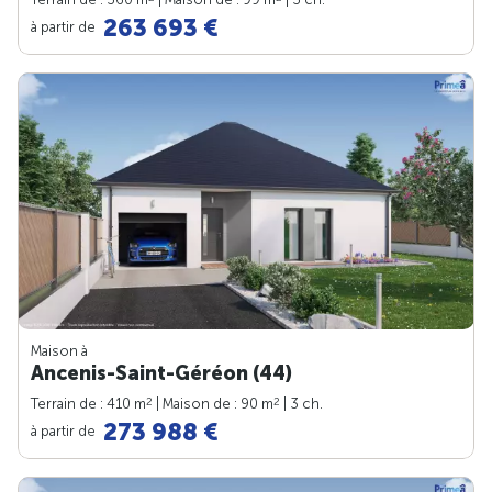
263 693 €
à partir de
Maison à
Ancenis-Saint-Géréon (44)
2
2
Terrain de : 410 m
| Maison de : 90 m
| 3 ch.
273 988 €
à partir de