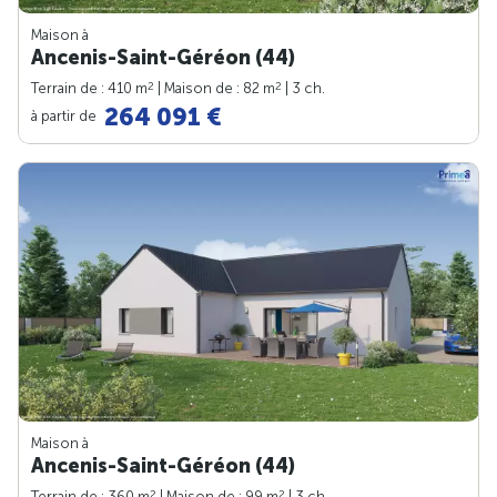
Maison à
Ancenis-Saint-Géréon (44)
2
2
Terrain de : 410 m
| Maison de : 82 m
| 3 ch.
264 091 €
à partir de
Maison à
Ancenis-Saint-Géréon (44)
2
2
Terrain de : 360 m
| Maison de : 99 m
| 3 ch.