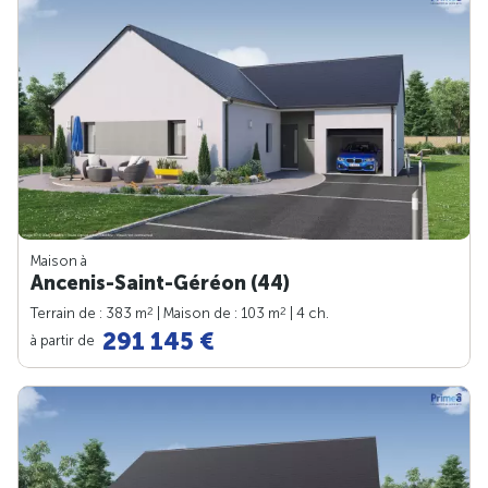
Maison à
Ancenis-Saint-Géréon (44)
2
2
Terrain de : 383 m
| Maison de : 103 m
| 4 ch.
291 145 €
à partir de