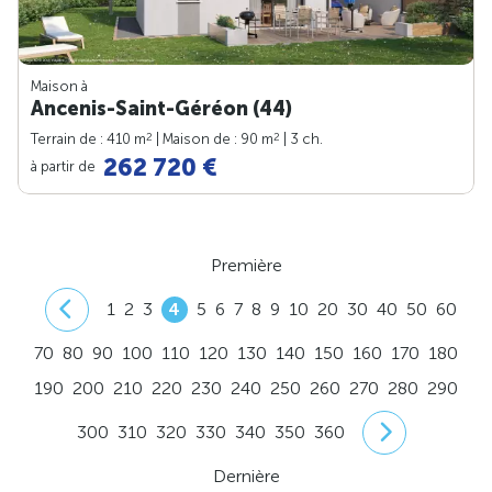
Maison à
Ancenis-Saint-Géréon (44)
2
2
Terrain de : 410 m
| Maison de : 90 m
| 3 ch.
262 720 €
à partir de
Première
1
2
3
4
5
6
7
8
9
10
20
30
40
50
60
70
80
90
100
110
120
130
140
150
160
170
180
190
200
210
220
230
240
250
260
270
280
290
300
310
320
330
340
350
360
Dernière