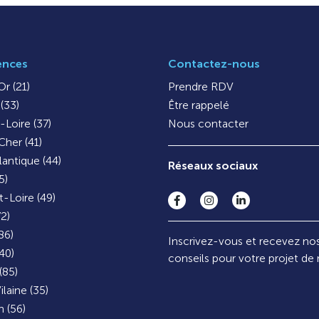
ences
Contactez-nous
r (21)
Prendre RDV
(33)
Être rappelé
-Loire (37)
Nous contacter
Cher (41)
lantique (44)
Réseaux sociaux
5)
-Loire (49)
72)
86)
Inscrivez-vous et recevez no
40)
conseils pour votre projet de
(85)
ilaine (35)
 (56)