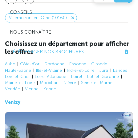
CONSEILS
Villemoiron-en-Othe (10160)
NOUS CONNAÎTRE
Choisissez un département pour afficher
les offres
TÉLÉCHARGER NOS BROCHURES
Aube
Côte-d'or
Dordogne
Essonne
Gironde
Haute-Saône
Ille-et-Vilaine
Indre-et-Loire
Jura
Landes
Loir-et-Cher
Loire-Atlantique
Loiret
Lot-et-Garonne
Maine-et-Loire
Morbihan
Nièvre
Seine-et-Marne
Vendée
Vienne
Yonne
Venizy