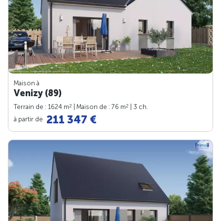
Maison à
Venizy (89)
2
2
Terrain de : 1624 m
| Maison de : 76 m
| 3 ch.
211 347 €
à partir de