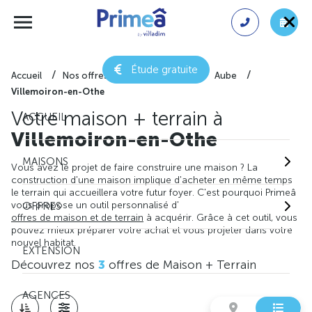
Étude gratuite
Accueil
Nos offres de maison + terrain
Aube
Villemoiron-en-Othe
Votre maison + terrain à
ACCUEIL
Villemoiron-en-Othe
MAISONS
Vous avez le projet de faire construire une maison ? La
construction d'une maison implique d'acheter en même temps
le terrain qui accueillera votre futur foyer. C'est pourquoi Primeâ
vous propose un outil personnalisé d'
OFFRES
offres de maison et de terrain
à acquérir. Grâce à cet outil, vous
pouvez mieux préparer votre achat et vous projeter dans votre
nouvel habitat.
EXTENSION
Découvrez nos
3
offres de Maison + Terrain
AGENCES