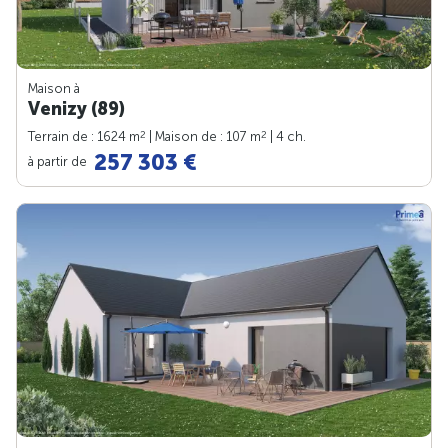
Maison à
Venizy (89)
2
2
Terrain de : 1624 m
| Maison de : 107 m
| 4 ch.
257 303 €
à partir de