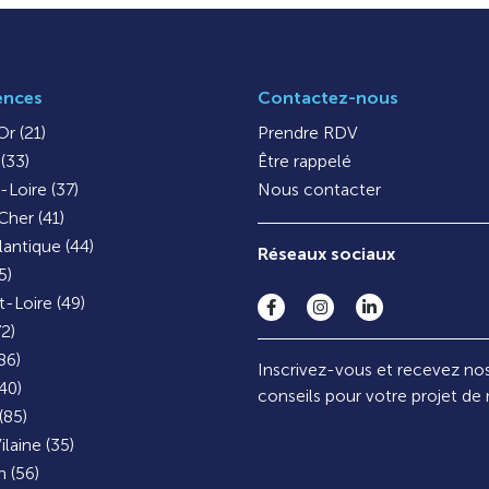
ences
Contactez-nous
r (21)
Prendre RDV
(33)
Être rappelé
-Loire (37)
Nous contacter
Cher (41)
lantique (44)
Réseaux sociaux
5)
-Loire (49)
72)
86)
Inscrivez-vous et recevez no
40)
conseils pour votre projet de
(85)
ilaine (35)
 (56)