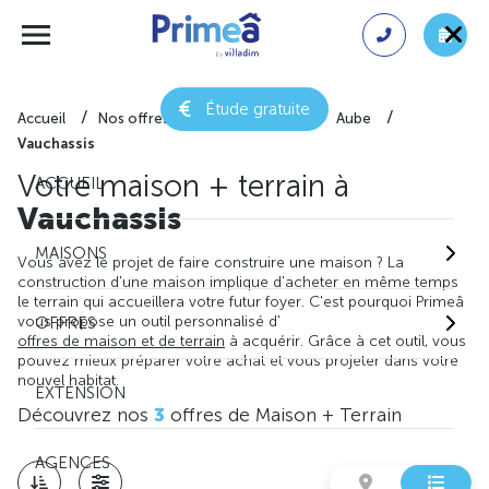
Étude gratuite
Accueil
Nos offres de maison + terrain
Aube
Vauchassis
Votre maison + terrain à
ACCUEIL
Vauchassis
MAISONS
Vous avez le projet de faire construire une maison ? La
construction d'une maison implique d'acheter en même temps
le terrain qui accueillera votre futur foyer. C'est pourquoi Primeâ
vous propose un outil personnalisé d'
OFFRES
offres de maison et de terrain
à acquérir. Grâce à cet outil, vous
pouvez mieux préparer votre achat et vous projeter dans votre
nouvel habitat.
EXTENSION
Découvrez nos
3
offres de Maison + Terrain
AGENCES