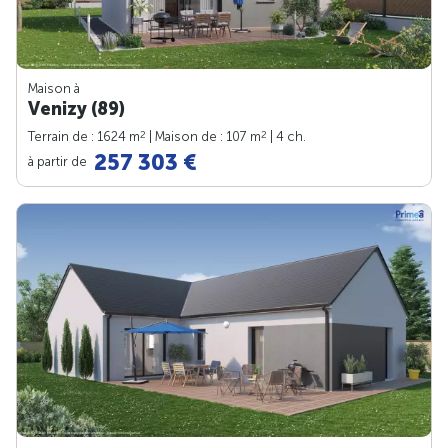
Maison à
Venizy (89)
2
2
Terrain de : 1624 m
| Maison de : 107 m
| 4 ch.
257 303 €
à partir de