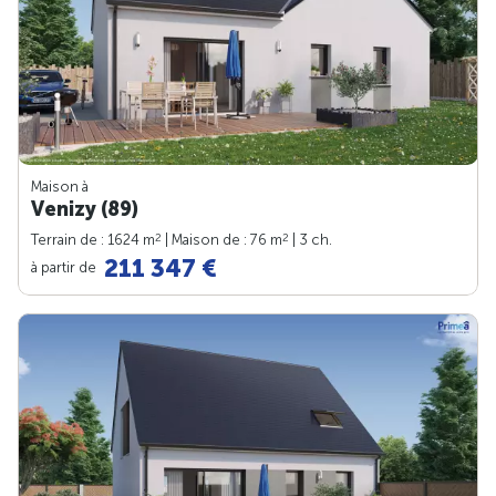
Maison à
Venizy (89)
2
2
Terrain de : 1624 m
| Maison de : 76 m
| 3 ch.
211 347 €
à partir de