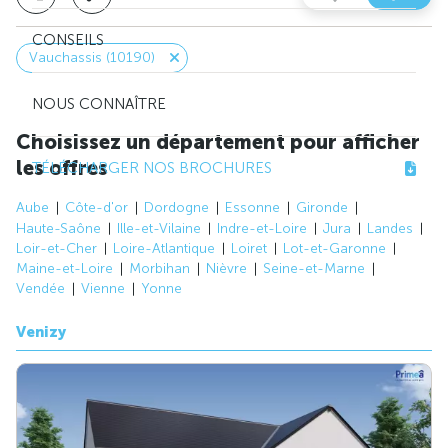
CONSEILS
Vauchassis (10190)
NOUS CONNAÎTRE
Choisissez un département pour afficher
les offres
TÉLÉCHARGER NOS BROCHURES
Aube
Côte-d'or
Dordogne
Essonne
Gironde
Haute-Saône
Ille-et-Vilaine
Indre-et-Loire
Jura
Landes
Loir-et-Cher
Loire-Atlantique
Loiret
Lot-et-Garonne
Maine-et-Loire
Morbihan
Nièvre
Seine-et-Marne
Vendée
Vienne
Yonne
Venizy