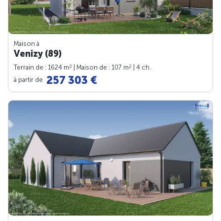
Maison à
Venizy (89)
2
2
Terrain de : 1624 m
| Maison de : 107 m
| 4 ch.
257 303 €
à partir de