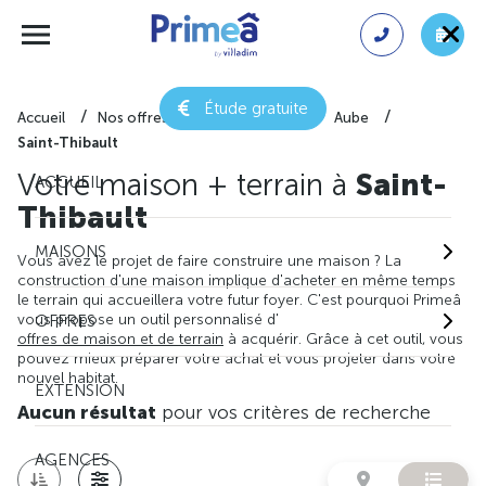
Étude gratuite
Accueil
Nos offres de maison + terrain
Aube
Saint-Thibault
Votre maison + terrain à
Saint-
ACCUEIL
Thibault
MAISONS
Vous avez le projet de faire construire une maison ? La
construction d'une maison implique d'acheter en même temps
le terrain qui accueillera votre futur foyer. C'est pourquoi Primeâ
vous propose un outil personnalisé d'
OFFRES
offres de maison et de terrain
à acquérir. Grâce à cet outil, vous
pouvez mieux préparer votre achat et vous projeter dans votre
nouvel habitat.
EXTENSION
Aucun résultat
pour vos critères de recherche
AGENCES