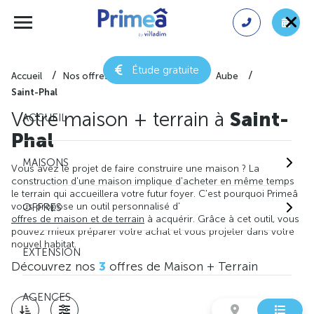
Étude gratuite
Accueil
Nos offres de maison + terrain
Aube
Saint-Phal
Votre maison + terrain à
Saint-
ACCUEIL
Phal
MAISONS
Vous avez le projet de faire construire une maison ? La
construction d'une maison implique d'acheter en même temps
le terrain qui accueillera votre futur foyer. C'est pourquoi Primeâ
vous propose un outil personnalisé d'
OFFRES
offres de maison et de terrain
à acquérir. Grâce à cet outil, vous
pouvez mieux préparer votre achat et vous projeter dans votre
nouvel habitat.
EXTENSION
Découvrez nos
3
offres de Maison + Terrain
AGENCES