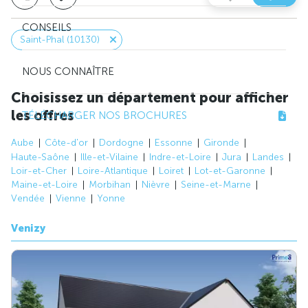
CONSEILS
Saint-Phal (10130)
NOUS CONNAÎTRE
Choisissez un département pour afficher
les offres
TÉLÉCHARGER NOS BROCHURES
Aube
Côte-d'or
Dordogne
Essonne
Gironde
Haute-Saône
Ille-et-Vilaine
Indre-et-Loire
Jura
Landes
Loir-et-Cher
Loire-Atlantique
Loiret
Lot-et-Garonne
Maine-et-Loire
Morbihan
Nièvre
Seine-et-Marne
Vendée
Vienne
Yonne
Venizy