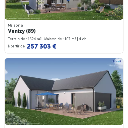
Maison à
Venizy (89)
2
2
Terrain de : 1624 m
| Maison de : 107 m
| 4 ch.
257 303 €
à partir de