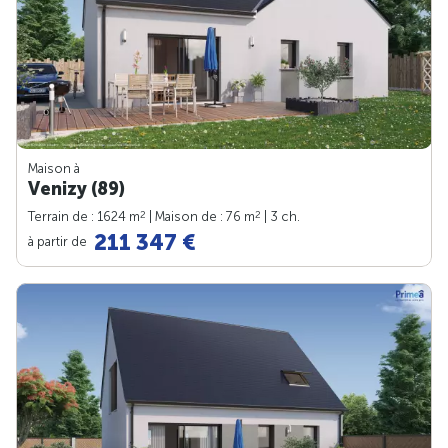
Maison à
Venizy (89)
2
2
Terrain de : 1624 m
| Maison de : 76 m
| 3 ch.
211 347 €
à partir de