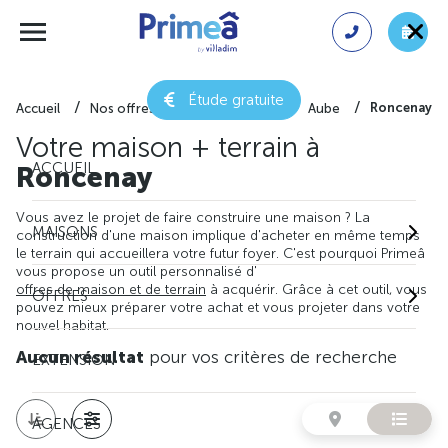
Étude gratuite
Roncenay
Accueil
Nos offres de maison + terrain
Aube
Votre maison + terrain à
ACCUEIL
Roncenay
Vous avez le projet de faire construire une maison ? La
MAISONS
construction d'une maison implique d'acheter en même temps
le terrain qui accueillera votre futur foyer. C'est pourquoi Primeâ
vous propose un outil personnalisé d'
offres de maison et de terrain
à acquérir. Grâce à cet outil, vous
OFFRES
pouvez mieux préparer votre achat et vous projeter dans votre
nouvel habitat.
Aucun résultat
pour vos critères de recherche
EXTENSION
AGENCES