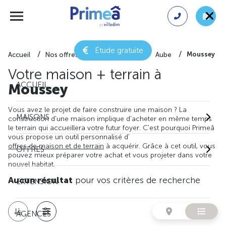
Étude gratuite
Moussey
Accueil
Nos offres de maison + terrain
Aube
Votre maison + terrain à
ACCUEIL
Moussey
Vous avez le projet de faire construire une maison ? La
MAISONS
construction d'une maison implique d'acheter en même temps
le terrain qui accueillera votre futur foyer. C'est pourquoi Primeâ
vous propose un outil personnalisé d'
offres de maison et de terrain
à acquérir. Grâce à cet outil, vous
OFFRES
pouvez mieux préparer votre achat et vous projeter dans votre
nouvel habitat.
Aucun résultat
pour vos critères de recherche
EXTENSION
AGENCES