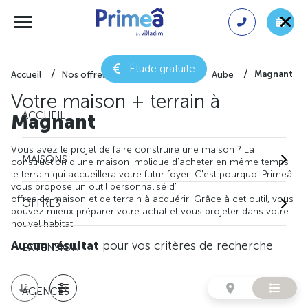
Étude gratuite
Magnant
Accueil
Nos offres de maison + terrain
Aube
Votre maison + terrain à
ACCUEIL
Magnant
Vous avez le projet de faire construire une maison ? La
MAISONS
construction d'une maison implique d'acheter en même temps
le terrain qui accueillera votre futur foyer. C'est pourquoi Primeâ
vous propose un outil personnalisé d'
offres de maison et de terrain
à acquérir. Grâce à cet outil, vous
OFFRES
pouvez mieux préparer votre achat et vous projeter dans votre
nouvel habitat.
Aucun résultat
pour vos critères de recherche
EXTENSION
AGENCES