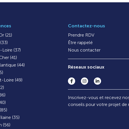
ences
Contactez-nous
r (21)
Prendre RDV
(33)
Être rappelé
-Loire (37)
Nous contacter
Cher (41)
lantique (44)
Réseaux sociaux
5)
-Loire (49)
72)
86)
Inscrivez-vous et recevez no
40)
conseils pour votre projet de
(85)
ilaine (35)
 (56)