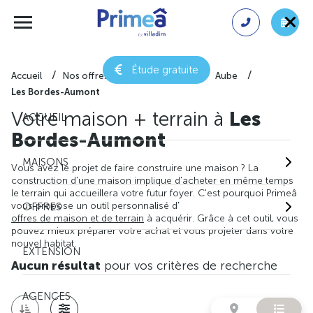
Étude gratuite
Accueil
Nos offres de maison + terrain
Aube
Les Bordes-Aumont
Votre maison + terrain à
Les
ACCUEIL
Bordes-Aumont
MAISONS
Vous avez le projet de faire construire une maison ? La
construction d'une maison implique d'acheter en même temps
le terrain qui accueillera votre futur foyer. C'est pourquoi Primeâ
vous propose un outil personnalisé d'
OFFRES
offres de maison et de terrain
à acquérir. Grâce à cet outil, vous
pouvez mieux préparer votre achat et vous projeter dans votre
nouvel habitat.
EXTENSION
Aucun résultat
pour vos critères de recherche
AGENCES