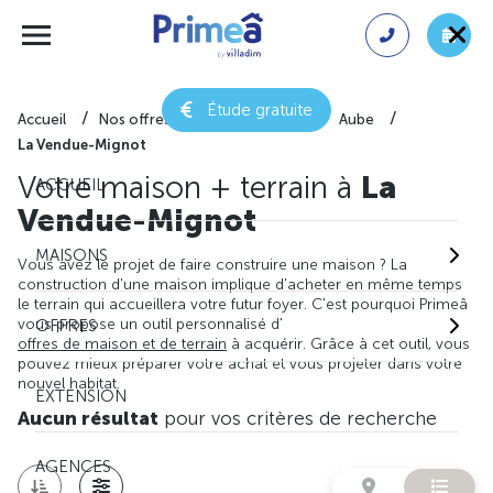
Étude gratuite
Accueil
Nos offres de maison + terrain
Aube
La Vendue-Mignot
Votre maison + terrain à
La
ACCUEIL
Vendue-Mignot
MAISONS
Vous avez le projet de faire construire une maison ? La
construction d'une maison implique d'acheter en même temps
le terrain qui accueillera votre futur foyer. C'est pourquoi Primeâ
vous propose un outil personnalisé d'
OFFRES
offres de maison et de terrain
à acquérir. Grâce à cet outil, vous
pouvez mieux préparer votre achat et vous projeter dans votre
nouvel habitat.
EXTENSION
Aucun résultat
pour vos critères de recherche
AGENCES