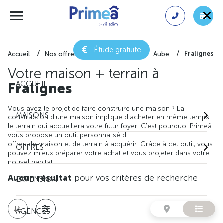
Étude gratuite
Fralignes
Accueil
Nos offres de maison + terrain
Aube
Votre maison + terrain à
ACCUEIL
Fralignes
Vous avez le projet de faire construire une maison ? La
MAISONS
construction d'une maison implique d'acheter en même temps
le terrain qui accueillera votre futur foyer. C'est pourquoi Primeâ
vous propose un outil personnalisé d'
offres de maison et de terrain
à acquérir. Grâce à cet outil, vous
OFFRES
pouvez mieux préparer votre achat et vous projeter dans votre
nouvel habitat.
Aucun résultat
pour vos critères de recherche
EXTENSION
AGENCES