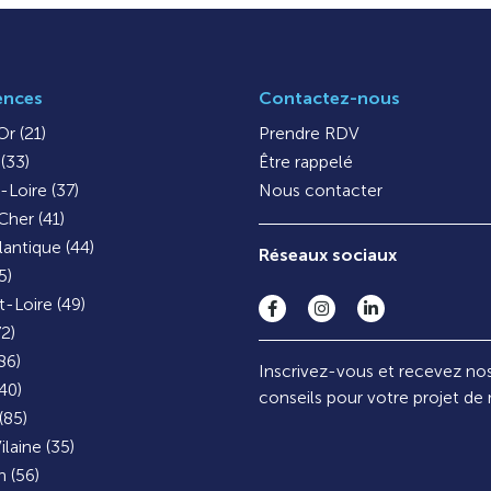
ences
Contactez-nous
r (21)
Prendre RDV
(33)
Être rappelé
-Loire (37)
Nous contacter
Cher (41)
lantique (44)
Réseaux sociaux
5)
-Loire (49)
72)
86)
Inscrivez-vous et recevez no
40)
conseils pour votre projet de
(85)
ilaine (35)
 (56)