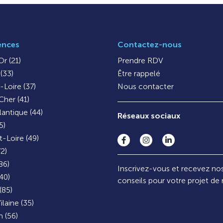
ences
Contactez-nous
r (21)
Prendre RDV
(33)
Être rappelé
-Loire (37)
Nous contacter
Cher (41)
lantique (44)
Réseaux sociaux
5)
-Loire (49)
72)
86)
Inscrivez-vous et recevez no
40)
conseils pour votre projet de
(85)
ilaine (35)
 (56)