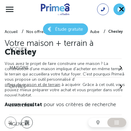
Étude gratuite
Chesley
Accueil
Nos offres de maison + terrain
Aube
Votre maison + terrain à
ACCUEIL
Chesley
Vous avez le projet de faire construire une maison ? La
MAISONS
construction d'une maison implique d'acheter en même temps
le terrain qui accueillera votre futur foyer. C'est pourquoi Primeâ
vous propose un outil personnalisé d'
offres de maison et de terrain
à acquérir. Grâce à cet outil, vous
OFFRES
pouvez mieux préparer votre achat et vous projeter dans votre
nouvel habitat.
Aucun résultat
pour vos critères de recherche
EXTENSION
AGENCES