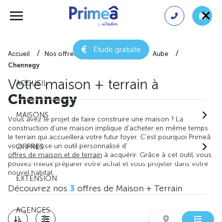
Étude gratuite
Accueil
Nos offres de maison + terrain
Aube
Chennegy
Votre maison + terrain à
ACCUEIL
Chennegy
MAISONS
Vous avez le projet de faire construire une maison ? La
construction d'une maison implique d'acheter en même temps
le terrain qui accueillera votre futur foyer. C'est pourquoi Primeâ
vous propose un outil personnalisé d'
OFFRES
offres de maison et de terrain
à acquérir. Grâce à cet outil, vous
pouvez mieux préparer votre achat et vous projeter dans votre
nouvel habitat.
EXTENSION
Découvrez nos
3
offres de Maison + Terrain
AGENCES