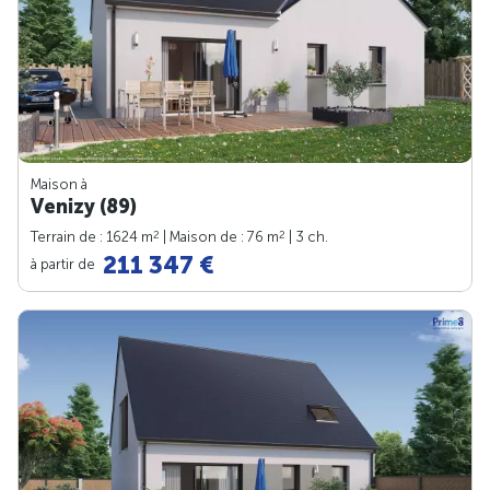
Maison à
Venizy (89)
2
2
Terrain de : 1624 m
| Maison de : 76 m
| 3 ch.
211 347 €
à partir de