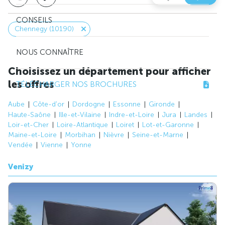
CONSEILS
Chennegy (10190)
NOUS CONNAÎTRE
Choisissez un département pour afficher
les offres
TÉLÉCHARGER NOS BROCHURES
Aube
Côte-d'or
Dordogne
Essonne
Gironde
Haute-Saône
Ille-et-Vilaine
Indre-et-Loire
Jura
Landes
Loir-et-Cher
Loire-Atlantique
Loiret
Lot-et-Garonne
Maine-et-Loire
Morbihan
Nièvre
Seine-et-Marne
Vendée
Vienne
Yonne
Venizy