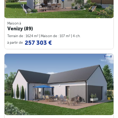
Maison à
Venizy (89)
2
2
Terrain de : 1624 m
| Maison de : 107 m
| 4 ch.
257 303 €
à partir de