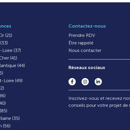
ences
Contactez-nous
r (21)
Prendre RDV
(33)
Être rappelé
-Loire (37)
Nous contacter
Cher (41)
lantique (44)
Réseaux sociaux
5)
-Loire (49)
72)
86)
Inscrivez-vous et recevez no
40)
conseils pour votre projet de
(85)
ilaine (35)
 (56)