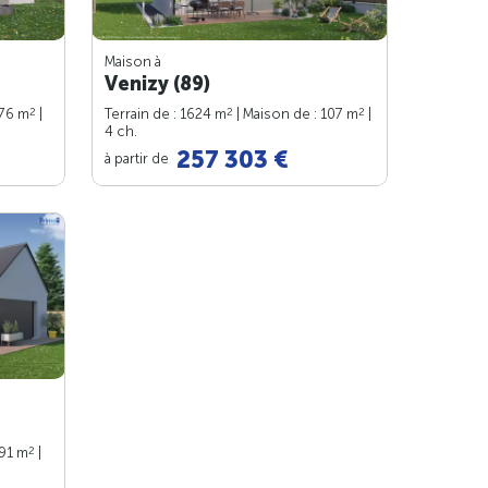
Maison à
Venizy (89)
2
2
2
 76 m
|
Terrain de : 1624 m
| Maison de : 107 m
|
4 ch.
257 303 €
à partir de
2
 91 m
|