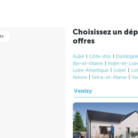
Choisissez un dép
te
offres
Aube
Côte-d'or
Dordogn
Ille-et-Vilaine
Indre-et-Loir
Loire-Atlantique
Loiret
Lo
Nièvre
Seine-et-Marne
Ve
Venizy