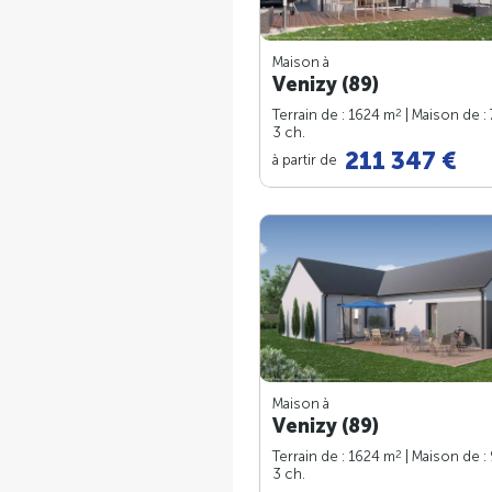
Maison à
Venizy (89)
2
Terrain de : 1624 m
| Maison de :
3 ch.
211 347 €
à partir de
Maison à
Venizy (89)
2
Terrain de : 1624 m
| Maison de :
3 ch.