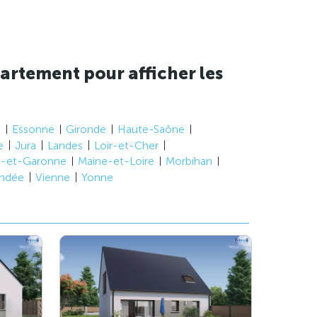
artement pour afficher les
e
Essonne
Gironde
Haute-Saône
e
Jura
Landes
Loir-et-Cher
t-et-Garonne
Maine-et-Loire
Morbihan
ndée
Vienne
Yonne