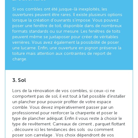
Si vos combles ont été jusque-là inexploités, les
ouvertures peuvent être rares. Il existe plusieurs options
lorsque la création d'ouvrants s’impose. Vous pouvez
poser une fenêtre de toit, disponible dans de nombreux
formats standards ou sur mesure. Les fenêtres de toits
peuvent même se juxtaposer pour créer de véritables
verrières. Vous avez également la possibilité de poser
une lucarne. Enfin, une ouverture en pignon préserve la
toiture mais attention aux contraintes de report de
charge.
3. Sol
Lors de la rénovation de vos combles, si ceux-ci ne
comportent pas de sol, il est tout à fait possible d’installer
un plancher pour pouvoir profiter de votre espace
comble. Vous devez impérativement passer par un
professionnel pour renforcer la charpente et poser le
type de plancher adéquat. Enfin il vous reste à choisir le
type de revêtement. Carreaux de ciment , parquet flottant
, découvre ici les tendances des sols ou comment
poser son carrelage . Vos choix dépendront de vos