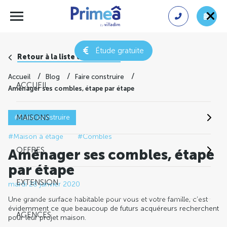
Étude gratuite
Retour à la liste des conseils
Accueil
Blog
Faire construire
ACCUEIL
Aménager ses combles, étape par étape
#Faire construire
MAISONS
#Maison à étage
#Combles
OFFRES
Aménager ses combles, étape
par étape
EXTENSION
mardi 28 janvier 2020
Une grande surface habitable pour vous et votre famille, c’est
évidemment ce que beaucoup de futurs acquéreurs recherchent
AGENCES
pour leur projet maison.