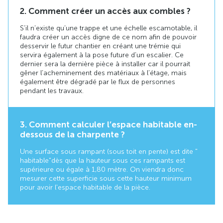
2. Comment créer un accès aux combles ?
S’il n’existe qu’une trappe et une échelle escamotable, il
faudra créer un accès digne de ce nom afin de pouvoir
desservir le futur chantier en créant une trémie qui
servira également à la pose future d’un escalier. Ce
dernier sera la dernière pièce à installer car il pourrait
gêner l’acheminement des matériaux à l’étage, mais
également être dégradé par le flux de personnes
pendant les travaux.
3. Comment calculer l’espace habitable en-
dessous de la charpente ?
Une surface sous rampant (sous toit en pente) est dite "
habitable " dès que la hauteur sous ces rampants est
supérieure ou égale à 1,80 mètre. On viendra donc
mesurer cette superficie sous cette hauteur minimum
pour avoir l'espace habitable de la pièce.